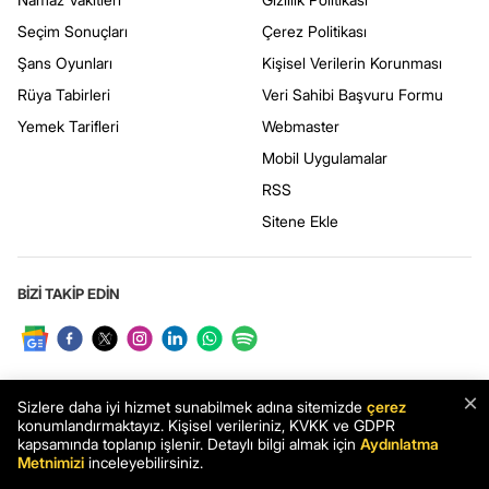
Seçim Sonuçları
Çerez Politikası
Şans Oyunları
Kişisel Verilerin Korunması
Rüya Tabirleri
Veri Sahibi Başvuru Formu
Yemek Tarifleri
Webmaster
Mobil Uygulamalar
RSS
Sitene Ekle
BİZİ TAKİP EDİN
×
Sizlere daha iyi hizmet sunabilmek adına sitemizde
çerez
konumlandırmaktayız. Kişisel verileriniz, KVKK ve GDPR
kapsamında toplanıp işlenir. Detaylı bilgi almak için
Aydınlatma
Metnimizi
inceleyebilirsiniz.
UYGULAMAMIZI İNDİRİN