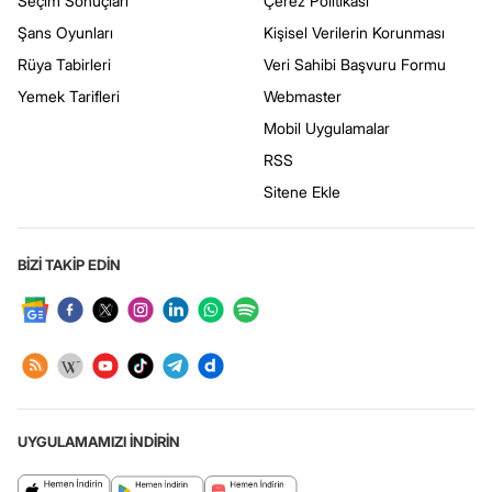
Seçim Sonuçları
Çerez Politikası
Şans Oyunları
Kişisel Verilerin Korunması
Rüya Tabirleri
Veri Sahibi Başvuru Formu
Yemek Tarifleri
Webmaster
Mobil Uygulamalar
RSS
Sitene Ekle
BİZİ TAKİP EDİN
UYGULAMAMIZI İNDİRİN