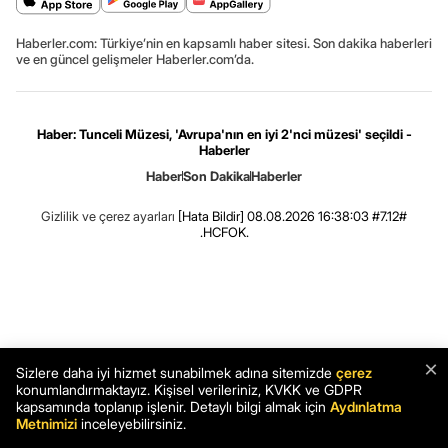
Haberler.com: Türkiye’nin en kapsamlı haber sitesi. Son dakika haberleri
ve en güncel gelişmeler Haberler.com’da.
Haber: Tunceli Müzesi, 'Avrupa'nın en iyi 2'nci müzesi' seçildi -
Haberler
Haber
Son Dakika
Haberler
Gizlilik ve çerez ayarları
[Hata Bildir]
08.08.2026 16:38:03 #7.12#
.HCFOK.
×
Sizlere daha iyi hizmet sunabilmek adına sitemizde
çerez
konumlandırmaktayız. Kişisel verileriniz, KVKK ve GDPR
kapsamında toplanıp işlenir. Detaylı bilgi almak için
Aydınlatma
Metnimizi
inceleyebilirsiniz.