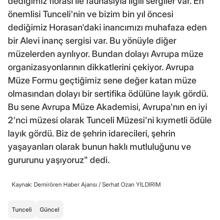
dediğimiz florası ile faunasıyla ilgili sergiler var. En
önemlisi Tunceli'nin ve bizim bin yıl öncesi
dediğimiz Horasan'daki inancımızı muhafaza eden
bir Alevi inanç sergisi var. Bu yönüyle diğer
müzelerden ayrılıyor. Bundan dolayı Avrupa müze
organizasyonlarının dikkatlerini çekiyor. Avrupa
Müze Formu geçtiğimiz sene değer katan müze
olmasından dolayı bir sertifika ödülüne layık gördü.
Bu sene Avrupa Müze Akademisi, Avrupa'nın en iyi
2'nci müzesi olarak Tunceli Müzesi'ni kıymetli ödüle
layık gördü. Biz de şehrin idarecileri, şehrin
yaşayanları olarak bunun haklı mutluluğunu ve
gururunu yaşıyoruz" dedi.
Kaynak: Demirören Haber Ajansı /
Serhat Ozan YILDIRIM
Tunceli
Güncel