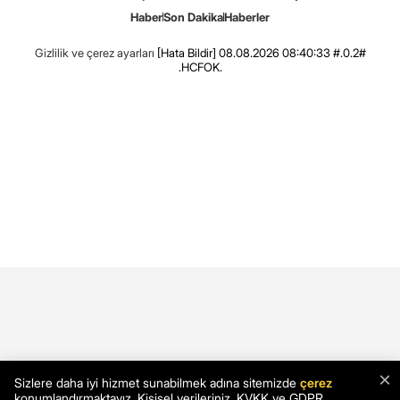
Haber
Son Dakika
Haberler
Gizlilik ve çerez ayarları
[Hata Bildir]
08.08.2026 08:40:33 #.0.2#
.HCFOK.
×
Sizlere daha iyi hizmet sunabilmek adına sitemizde
çerez
konumlandırmaktayız. Kişisel verileriniz, KVKK ve GDPR