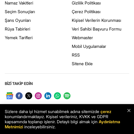
Namaz Vakitleri
Gizlilik Politikası
Seçim Sonuçları
Çerez Politikası
Şans Oyunları
Kişisel Verilerin Korunması
Rüya Tabirleri
Veri Sahibi Başvuru Formu
Yemek Tarifleri
Webmaster
Mobil Uygulamalar
RSS
Sitene Ekle
BİZİ TAKİP EDİN
×
Sizlere daha iyi hizmet sunabilmek adına sitemizde
çerez
konumlandırmaktayız. Kişisel verileriniz, KVKK ve GDPR
kapsamında toplanıp işlenir. Detaylı bilgi almak için
Aydınlatma
Metnimizi
inceleyebilirsiniz.
UYGULAMAMIZI İNDİRİN