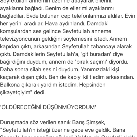
Seyfetullah annemin üzerine atlayarak ellerini,
ayaklarını bağladı. Benim de ellerimi ayaklarımı
bağladılar. Evde bulunan cep telefonlarımızı aldılar. Evin
her yerini aradılar. Hava aydınlandı. Damdaki
komşulardan ses gelince Seyfetullah anneme
televizyoncunun geldiğini söylemesini istedi. Annem
kapıdan çıktı, arkasından Seyfetullah tabancayı alarak
çıktı. Damdakilerin Seyfetullah'a, 'git buradan' diye
bağırdığını duydum, annem de 'bırak saçımı' diyordu.
Daha sonra silah sesini duydum. Yanımızdaki kişi
kaçarak dışarı çıktı. Ben de kapıyı kilitledim arkasından.
Balkona çıkarak yardım istedim. Hepsinden
şikayetçiyim" dedi.
'ÖLDÜRECEĞİNİ DÜŞÜNMÜYORDUM'
Duruşmada söz verilen sanık Barış Şimşek,
"Seyfetullah'ın isteği üzerine gece eve geldik. Bana