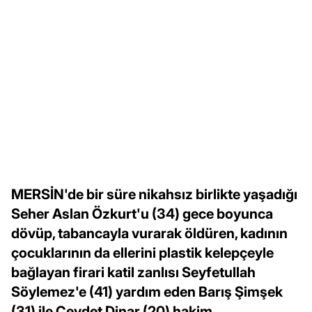
MERSİN'de bir süre nikahsız birlikte yaşadığı
Seher Aslan Özkurt'u (34) gece boyunca
dövüp, tabancayla vurarak öldüren, kadının
çocuklarının da ellerini plastik kelepçeyle
bağlayan firari katil zanlısı Seyfetullah
Söylemez'e (41) yardım eden Barış Şimşek
(31) ile Cevdet Dinar (20) hakim...