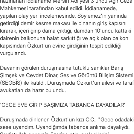
hazırlanan iddianame Mersin Adliyesi 3'üncü Ağır Ceza
Mahkemesi tarafından kabul edildi. İddianamede,
yapılan olay yeri incelemesinde, Söylemez'in yanında
getirdiği demir kesme makası ile binanın giriş kapısını
kırarak, içeri girip dama çıktığı, damdan 10'uncu kattaki
dairenin balkonuna halat sarkıttığı ve açık olan balkon
kapısından Özkurt'un evine girdiğinin tespit edildiği
vurgulandı.
Davanın görülen duruşmasına tutuklu sanıklar Barış
Şimşek ve Cevdet Dinar, Ses ve Görüntü Bilişim Sistemi
(SEGBİS) ile katıldı. Duruşmada Özkurt'un ailesi ve taraf
avukatları da hazır bulundu.
'GECE EVE GİRİP BAŞIMIZA TABANCA DAYADILAR'
Duruşmada dinlenen Özkurt'un kızı C.C., "Gece odadaki
sese uyandım. Uyandığımda tabanca anlıma dayalıydı.