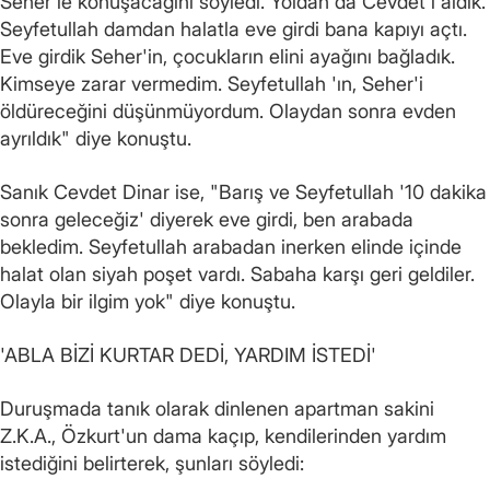
Seher'le konuşacağını söyledi. Yoldan da Cevdet'i aldık.
Seyfetullah damdan halatla eve girdi bana kapıyı açtı.
Eve girdik Seher'in, çocukların elini ayağını bağladık.
Kimseye zarar vermedim. Seyfetullah 'ın, Seher'i
öldüreceğini düşünmüyordum. Olaydan sonra evden
ayrıldık" diye konuştu.
Sanık Cevdet Dinar ise, "Barış ve Seyfetullah '10 dakika
sonra geleceğiz' diyerek eve girdi, ben arabada
bekledim. Seyfetullah arabadan inerken elinde içinde
halat olan siyah poşet vardı. Sabaha karşı geri geldiler.
Olayla bir ilgim yok" diye konuştu.
'ABLA BİZİ KURTAR DEDİ, YARDIM İSTEDİ'
Duruşmada tanık olarak dinlenen apartman sakini
Z.K.A., Özkurt'un dama kaçıp, kendilerinden yardım
istediğini belirterek, şunları söyledi: