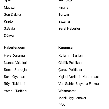
Spor
Teknoloji
Magazin
Finans
Son Dakika
Turizm
Kripto
Yazarlar
3.Sayfa
Yerel Haberler
Dünya
Haberler.com
Kurumsal
Hava Durumu
Kullanım Şartları
Namaz Vakitleri
Gizlilik Politikası
Seçim Sonuçları
Çerez Politikası
Şans Oyunları
Kişisel Verilerin Korunması
Rüya Tabirleri
Veri Sahibi Başvuru Formu
Yemek Tarifleri
Webmaster
Mobil Uygulamalar
RSS