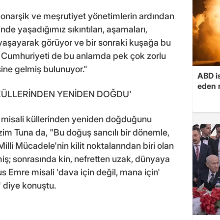
onarşik ve meşrutiyet yönetimlerin ardından
nde yaşadığımız sıkıntıları, aşamaları,
e yaşayarak görüyor ve bir sonraki kuşağa bu
kiye Cumhuriyeti de bu anlamda pek çok zorlu
ne gelmiş bulunuyor."
ABD i
eden r
KÜLLERİNDEN YENİDEN DOĞDU'
a misali küllerinden yeniden doğduğunu
zim Tuna da, "Bu doğuş sancılı bir dönemle,
illi Mücadele'nin kilit noktalarından biri olan
miş; sonrasında kin, nefretten uzak, dünyaya
 Emre misali 'dava için değil, mana için'
 diye konuştu.