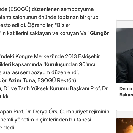
i'nde (ESOGÜ) düzenlenen sempozyuma
oplantı salonunun önünde toplanan bir grup
esto edildi. Öğrenciler, "Bizler
ın katillerini saklayan ve koruyan Vali
Güngör
deki Kongre Merkezi'nde 2013 Eskişehir
likleri kapsamında 'Kuruluşundan 90'ıncı
luslararası sempozyum düzenlendi.
ör Azim Tuna
, ESOGÜ Rektörü
, Dil ve Tarih Yüksek Kurumu Başkanı Prof. Dr.
Demirt
Bakan
ıldı.
an Prof. Dr. Derya Örs, Cumhuriyet rejiminin
önemli yönetim biçimlerinden bir tanesi
e dedi: