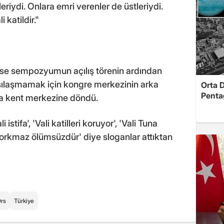
riydi. Onlara emri verenler de üstleriydi.
 katildir."
 ise sempozyumun açılış törenin ardından
rşılaşmamak için kongre merkezinin arka
Orta 
Penta
a kent merkezine döndü.
istifa', 'Vali katilleri koruyor', 'Vali Tuna
 Korkmaz ölümsüzdür' diye sloganlar attıktan
Örs
Türkiye