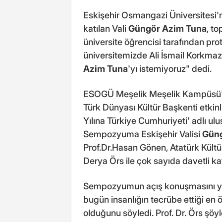
Eskişehir Osmangazi Üniversites
katılan Vali
Güngör Azim Tuna
, t
üniversite öğrencisi tarafından prot
üniversitemizde Ali İsmail Korkmaz'
Azim Tuna
'yı istemiyoruz" dedi.
ESOGÜ Meşelik Meşelik Kampüsü'n
Türk Dünyası Kültür Başkenti etkin
Yılına Türkiye Cumhuriyeti' adlı u
Sempozyuma Eskişehir Valisi
Güng
Prof.Dr.Hasan Gönen, Atatürk Kültür
Derya Örs ile çok sayıda davetli kat
Sempozyumun açış konuşmasını yap
bugün insanlığın tecrübe ettiği en 
olduğunu söyledi. Prof. Dr. Örs şöyl