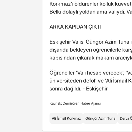
Korkmaz'ı öldürenler kolluk kuvvetle
Belki dolaylı yoldan ama valiydi. Vali
ARKA KAPIDAN ÇIKTI
Eskişehir Valisi Güngör Azim Tuna
dışarıda bekleyen öğrencilerle ka
kapısından çıkarak makam aracıyl
Öğrenciler 'Vali hesap verecek', 'Vali 
üniversiteden defol' ve 'Ali İsmail
sonra dağıldı. - Eskişehir
Kaynak: Demirören Haber Ajansı
Ali İsmail Korkmaz
Güngör Azim Tuna
Derya 