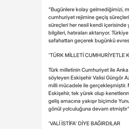
"Bugünlere kolay gelmediğimizi, m
cumhuriyet rejimine geçiş süreçleri
süreçleri her nesil kendi içerisind
bilgileri, hatıraları aktarıyor. Tür
safahattan geçerek bugünkü evresi
'TÜRK MİLLETİ CUMHURİYETLE 
Türk milletinin Cumhuriyet ile Ank
söyleyen Eskişehir Valisi Güngör A
milli mücadele ile gerçekleşmiştir. M
Eskişehir, tek yürek olup kenetlen
geliş amacına yakışır biçimde Yunus
gönül yolculuğuna devam etmiştir"
'VALİ İSTİFA' DİYE BAĞIRDILAR