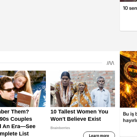
10 se
Bu iş
hayırl