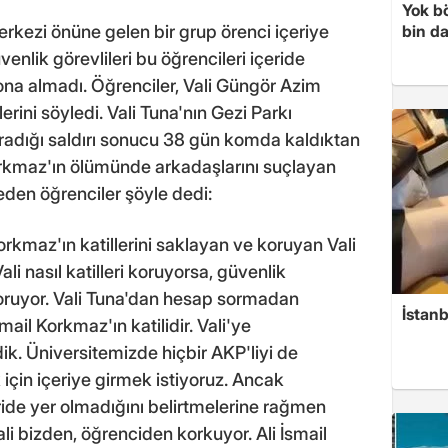
Yok bö
ezi önüne gelen bir grup örenci içeriye
bin da
venlik görevlileri bu öğrencileri içeride
lona almadı. Öğrenciler, Vali Güngör Azim
erini söyledi. Vali Tuna'nın Gezi Parkı
ğradığı saldırı sonucu 38 gün komda kaldıktan
Korkmaz'ın ölümünde arkadaşlarını suçlayan
den öğrenciler şöyle dedi:
orkmaz'ın katillerini saklayan ve koruyan Vali
i nasıl katilleri koruyorsa, güvenlik
 koruyor. Vali Tuna'dan hesap sormadan
İstanb
mail Korkmaz'ın katilidir. Vali'ye
k. Üniversitemizde hiçbir AKP'liyi de
için içeriye girmek istiyoruz. Ancak
eride yer olmadığını belirtmelerine rağmen
ali bizden, öğrenciden korkuyor. Ali İsmail