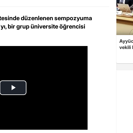
itesinde düzenlenen sempozyuma
ı, bir grup üniversite öğrencisi
Ayyüce
vekili