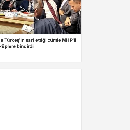
 Türkeş'in sarf ettiği cümle MHP'li
 küplere bindirdi