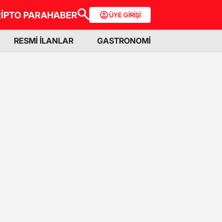
İPTO PARA
HABER
ÜYE GİRİŞİ
RESMİ İLANLAR
GASTRONOMİ