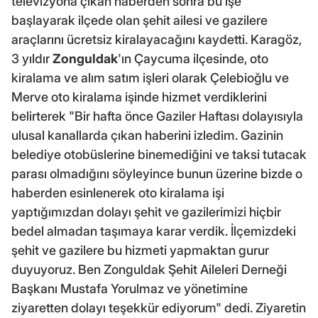
televizyona çıkan haberden sonra bu işe
başlayarak ilçede olan şehit ailesi ve gazilere
araçlarını ücretsiz kiralayacağını kaydetti. Karagöz,
3 yıldır
Zonguldak
'ın Çaycuma ilçesinde, oto
kiralama ve alım satım işleri olarak Çelebioğlu ve
Merve oto kiralama işinde hizmet verdiklerini
belirterek "Bir hafta önce Gaziler Haftası dolayısıyla
ulusal kanallarda çıkan haberini izledim. Gazinin
belediye otobüslerine binemediğini ve taksi tutacak
parası olmadığını söyleyince bunun üzerine bizde o
haberden esinlenerek oto kiralama işi
yaptığımızdan dolayı şehit ve gazilerimizi hiçbir
bedel almadan taşımaya karar verdik. İlçemizdeki
şehit ve gazilere bu hizmeti yapmaktan gurur
duyuyoruz. Ben Zonguldak Şehit Aileleri Derneği
Başkanı Mustafa Yorulmaz ve yönetimine
ziyaretten dolayı teşekkür ediyorum" dedi. Ziyaretin