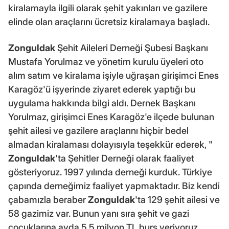
kiralamayla ilgili olarak şehit yakınları ve gazilere
elinde olan araçlarını ücretsiz kiralamaya başladı.
Zonguldak
Şehit Aileleri Derneği Şubesi Başkanı
Mustafa Yorulmaz ve yönetim kurulu üyeleri oto
alım satım ve kiralama işiyle uğraşan girişimci Enes
Karagöz'ü işyerinde ziyaret ederek yaptığı bu
uygulama hakkında bilgi aldı. Dernek Başkanı
Yorulmaz, girişimci Enes Karagöz'e ilçede bulunan
şehit ailesi ve gazilere araçlarını hiçbir bedel
almadan kiralaması dolayısıyla teşekkür ederek, "
Zonguldak
'ta Şehitler Derneği olarak faaliyet
gösteriyoruz. 1997 yılında derneği kurduk. Türkiye
çapında derneğimiz faaliyet yapmaktadır. Biz kendi
çabamızla beraber
Zonguldak
'ta 129 şehit ailesi ve
58 gazimiz var. Bunun yanı sıra şehit ve gazi
çocuklarına ayda 5.5 milyon TL burs veriyoruz.