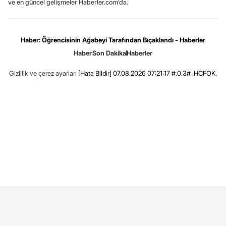
ve en güncel gelişmeler Haberler.com’da.
Haber: Öğrencisinin Ağabeyi Tarafından Bıçaklandı - Haberler
Haber
Son Dakika
Haberler
Gizlilik ve çerez ayarları
[Hata Bildir]
07.08.2026 07:21:17 #.0.3# .HCFOK.