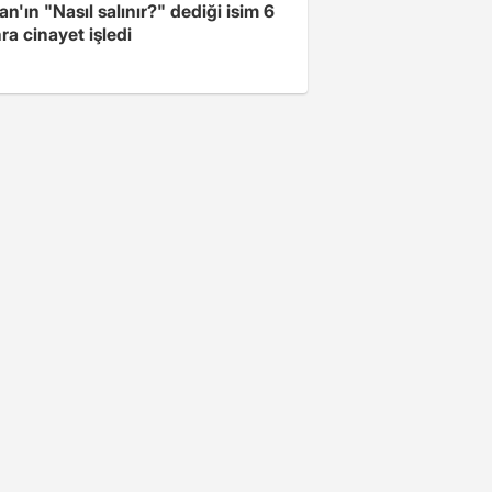
n'ın "Nasıl salınır?" dediği isim 6
nra cinayet işledi