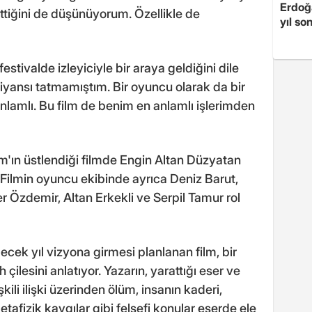
Erdoğa
ttiğini de düşünüyorum. Özellikle de
yıl so
estivalde izleyiciyle bir araya geldiğini dile
yansı tatmamıştım. Bir oyuncu olarak da bir
nlamlı. Bu film de benim en anlamlı işlerimden
m'ın üstlendiği filmde Engin Altan Düzyatan
 Filmin oyuncu ekibinde ayrıca Deniz Barut,
r Özdemir, Altan Erkekli ve Serpil Tamur rol
cek yıl vizyona girmesi planlanan film, bir
 çilesini anlatıyor. Yazarın, yarattığı eser ve
ili ilişki üzerinden ölüm, insanın kaderi,
tafizik kaygılar gibi felsefi konular eserde ele