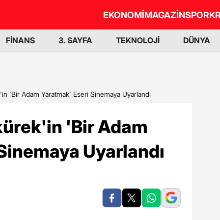
EKONOMİ
MAGAZİN
SPOR
KR
FİNANS
3. SAYFA
TEKNOLOJİ
DÜNYA
k'in 'Bir Adam Yaratmak' Eseri Sinemaya Uyarlandı
kürek'in 'Bir Adam
 Sinemaya Uyarlandı