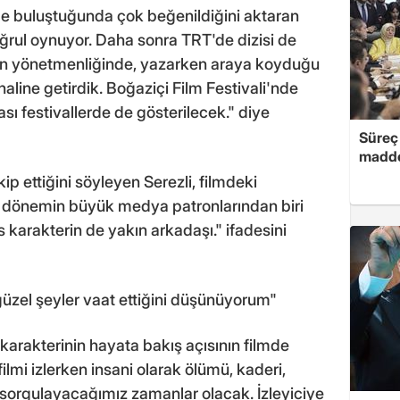
iyle buluştuğunda çok beğenildiğini aktaran
ğrul oynuyor. Daha sonra TRT'de dizisi de
'nin yönetmenliğinde, yazarken araya koyduğu
 haline getirdik. Boğaziçi Film Festivali'nde
ası festivallerde de gösterilecek." diye
Süreç 
madde
kip ettiğini söyleyen Serezli, filmdeki
 o dönemin büyük medya patronlarından biri
s karakterin de yakın arkadaşı." ifadesini
 güzel şeyler vaat ettiğini düşünüyorum"
arakterinin hayata bakış açısının filmde
 filmi izlerken insani olarak ölümü, kaderi,
i sorgulayacağımız zamanlar olacak. İzleyiciye