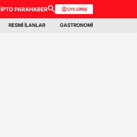
İPTO PARA
HABER
ÜYE GİRİŞİ
RESMİ İLANLAR
GASTRONOMİ