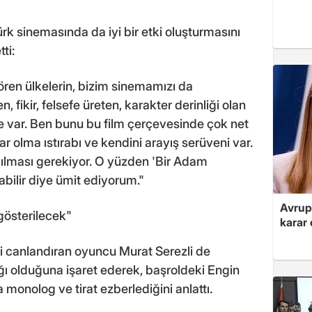
ürk sinemasında da iyi bir etki oluşturmasını
ti:
ören ülkelerin, bizim sinemamızı da
 fikir, felsefe üreten, karakter derinliği olan
ce var. Ben bunu bu film çerçevesinde çok net
ar olma ıstırabı ve kendini arayış serüveni var.
pılması gerekiyor. O yüzden 'Bir Adam
abilir diye ümit ediyorum."
Avrupa
 gösterilecek"
karar 
i canlandıran oyuncu Murat Serezli de
rlığı olduğuna işaret ederek, başroldeki Engin
a monolog ve tirat ezberlediğini anlattı.