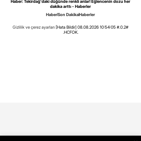
Haber: Tekirdağ'daki düğünde renkli anlar! Eğlencenin dozu her
dakika arttı - Haberler
Haber
Son Dakika
Haberler
Gizlilik ve çerez ayarları
[Hata Bildir]
08.08.2026 10:54:05 #.0.2#
.HCFOK.