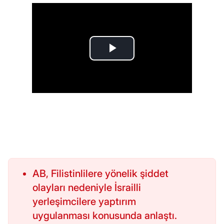
AB, Filistinlilere yönelik şiddet
olayları nedeniyle İsrailli
yerleşimcilere yaptırım
uygulanması konusunda anlaştı.