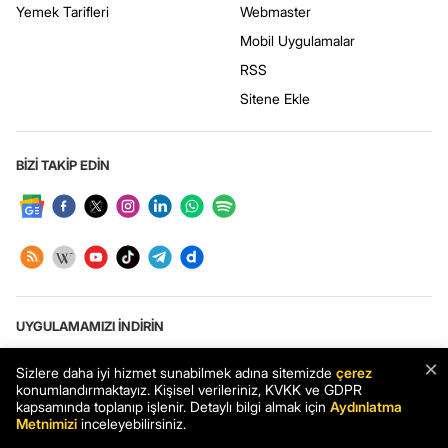
Yemek Tarifleri
Webmaster
Mobil Uygulamalar
RSS
Sitene Ekle
BİZİ TAKİP EDİN
UYGULAMAMIZI İNDİRİN
×
Sizlere daha iyi hizmet sunabilmek adına sitemizde
çerez
konumlandırmaktayız. Kişisel verileriniz, KVKK ve GDPR
kapsamında toplanıp işlenir. Detaylı bilgi almak için
Aydınlatma
Haberler.com: Türkiye’nin en kapsamlı haber sitesi. Son dakika haberleri
Metnimizi
inceleyebilirsiniz.
ve en güncel gelişmeler Haberler.com’da.