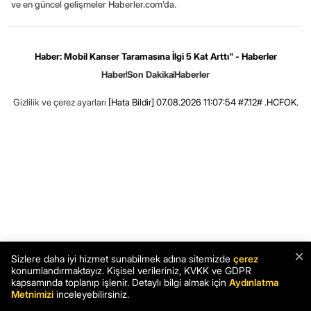
ve en güncel gelişmeler Haberler.com’da.
Haber: Mobil Kanser Taramasına İlgi 5 Kat Arttı" - Haberler
Haber
Son Dakika
Haberler
Gizlilik ve çerez ayarları
[Hata Bildir]
07.08.2026 11:07:54 #7.12# .HCFOK.
×
Sizlere daha iyi hizmet sunabilmek adına sitemizde
çerez
konumlandırmaktayız. Kişisel verileriniz, KVKK ve GDPR
kapsamında toplanıp işlenir. Detaylı bilgi almak için
Aydınlatma
Metnimizi
inceleyebilirsiniz.