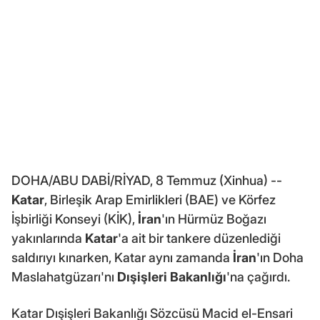
DOHA/ABU DABİ/RİYAD, 8 Temmuz (Xinhua) --
Katar
, Birleşik Arap Emirlikleri (BAE) ve Körfez
İşbirliği Konseyi (KİK),
İran
'ın Hürmüz Boğazı
yakınlarında
Katar
'a ait bir tankere düzenlediği
saldırıyı kınarken, Katar aynı zamanda
İran
'ın Doha
Maslahatgüzarı'nı
Dışişleri Bakanlığı
'na çağırdı.
Katar Dışişleri Bakanlığı Sözcüsü Macid el-Ensari