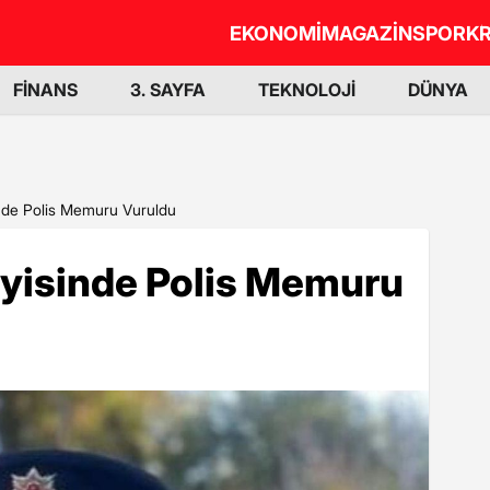
EKONOMİ
MAGAZİN
SPOR
KR
FİNANS
3. SAYFA
TEKNOLOJİ
DÜNYA
inde Polis Memuru Vuruldu
ayisinde Polis Memuru