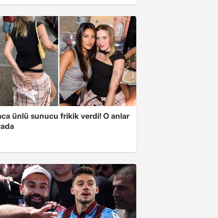
a ünlü sunucu frikik verdi! O anlar
rada