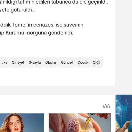
nıldığı tahmin edilen tabanca da ele geçirildi.
yete götürüldü.
ddık Temel'in cenazesi ise savcının
 Tıp Kurumu morguna gönderildi.
itika
Cinayet
3-sayfa
Olaylar
Güncel
Çocuk
Çiğli