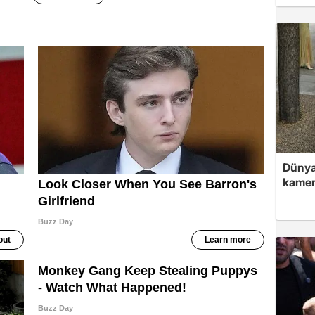
Dünyac
kame