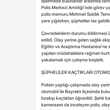
işletmede bulunanlar arasında tart
Polis Merkezi Amirliği'nde görev ya
polis memuru Mehmet Sıddık Temel,
yere yığılırken, şüpheliler ise geldi
Çevredekilerin durumu bildirmesi üz
edildi. Olay yerine gelen sağlık eki
Eğitim ve Araştırma Hastanesi'ne s
yapılan müdahalelere rağmen kurtarıl
yakalamak için çalışma başlattı.
ŞÜPHELİLER KAÇTIKLARI OTOMOB
Polisin yaptığı çalışmada olay yeri
otomobil ile Bayraklı ilçesinde bulu
bırakıp kaçtıkları öğrenildi. Şehir 
kamerasını da inceleyen polis, olaya