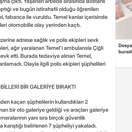
ışma çıktı. Yaşanan arbede sırasında Bostanlı
ptığı ve bugün istirahatli olduğu öğrenilen
 tabanca ile vuruldu. Temel kanlar içerisinde
kleri otomobille olay yerinden kaçtı.
erine adrese sağlık ve polis ekipleri sevk
Dosya
pleri, ağır yaralanan Temel'i ambulansla Çiğli
burada
evk etti. Burada tedaviye alınan Temel,
amadı. Olayla ilgili polis ekipleri şüphelileri
İLLERİ BİR GALERİYE BIRAKTI
nden kaçan şüphelilerin kullandıkları 2
nan bir oto galeriye geldiği ve araçları galeriye
kameralarının yanı sıra birçok güvenlik
 karıştığı belirlenen 7 şüpheliyi yakaladı.