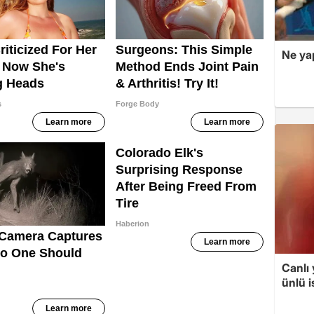
Ne ya
Canlı
ünlü 