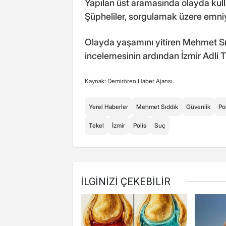
Yapılan üst aramasında olayda kulla
Şüpheliler, sorgulamak üzere emni
Olayda yaşamını yitiren Mehmet Sı
incelemesinin ardından İzmir Adli
Kaynak: Demirören Haber Ajansı
Yerel Haberler
Mehmet Sıddık
Güvenlik
Pol
Tekel
İzmir
Polis
Suç