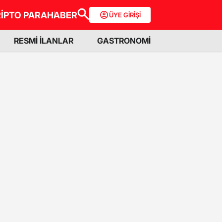
İPTO PARA
HABER
ÜYE GİRİŞİ
RESMİ İLANLAR
GASTRONOMİ