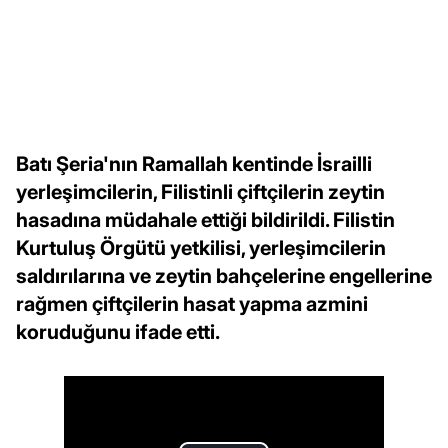
Batı Şeria'nın Ramallah kentinde İsrailli
yerleşimcilerin, Filistinli çiftçilerin zeytin
hasadına müdahale ettiği bildirildi. Filistin
Kurtuluş Örgütü yetkilisi, yerleşimcilerin
saldırılarına ve zeytin bahçelerine engellerine
rağmen çiftçilerin hasat yapma azmini
koruduğunu ifade etti.