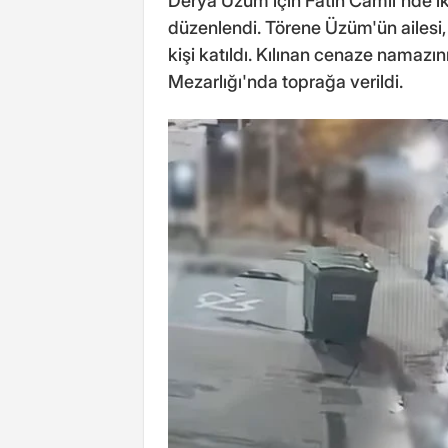
Derya Üzüm için Fatih Camii'nde i
düzenlendi. Törene Üzüm'ün ailesi,
kişi katıldı. Kılınan cenaze nama
Mezarlığı'nda toprağa verildi.