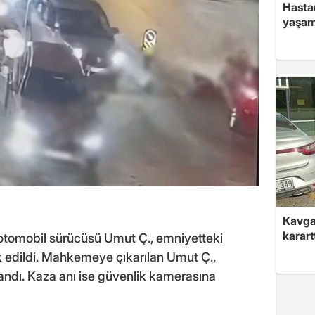
Hasta
yaşam
Kavga 
karart
 otomobil sürücüsü Umut Ç., emniyetteki
k edildi. Mahkemeye çıkarılan Umut Ç.,
andı. Kaza anı ise güvenlik kamerasına