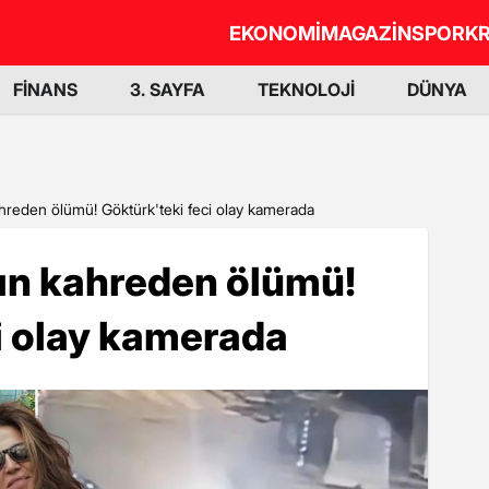
EKONOMİ
MAGAZİN
SPOR
KR
FİNANS
3. SAYFA
TEKNOLOJİ
DÜNYA
ahreden ölümü! Göktürk'teki feci olay kamerada
nın kahreden ölümü!
i olay kamerada