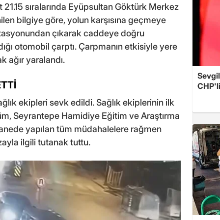
 21.15 sıralarında Eyüpsultan Göktürk Merkez
ilen bilgiye göre, yolun karşısına geçmeye
istasyonundan çıkarak caddeye doğru
ğı otomobil çarptı. Çarpmanın etkisiyle yere
k ağır yaralandı.
Sevgil
TTİ
CHP'l
ğlık ekipleri sevk edildi. Sağlık ekiplerinin ilk
m, Seyrantepe Hamidiye Eğitim ve Araştırma
stanede yapılan tüm müdahalelere rağmen
ayla ilgili tutanak tuttu.