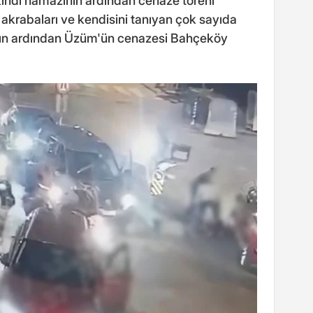
kindi namazının ardından cenaze töreni
 akrabaları ve kendisini tanıyan çok sayıda
zının ardından Üzüm'ün cenazesi Bahçeköy