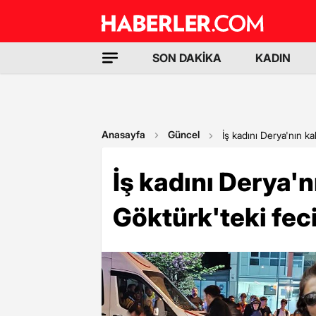
SON DAKİKA
KADIN
Anasayfa
Güncel
İş kadını Derya'nın k
İş kadını Derya'
Göktürk'teki fec