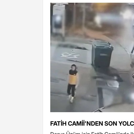
FATİH CAMİİ'NDEN SON YO