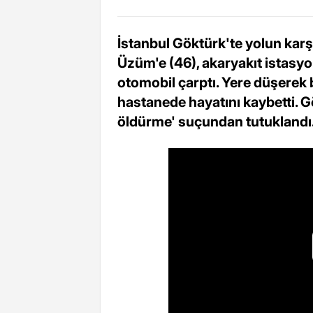
İstanbul Göktürk'te yolun karş
Üzüm'e (46), akaryakıt istasy
otomobil çarptı. Yere düşerek b
hastanede hayatını kaybetti. G
öldürme' suçundan tutuklandı.