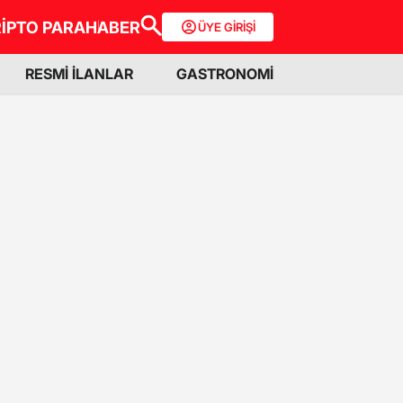
İPTO PARA
HABER
ÜYE GİRİŞİ
RESMİ İLANLAR
GASTRONOMİ