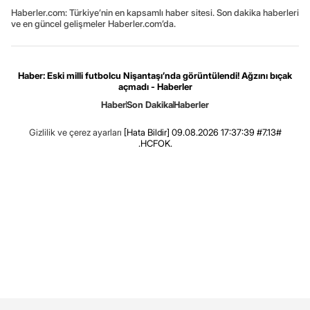
Haberler.com: Türkiye’nin en kapsamlı haber sitesi. Son dakika haberleri
ve en güncel gelişmeler Haberler.com’da.
Haber: Eski milli futbolcu Nişantaşı’nda görüntülendi! Ağzını bıçak
açmadı - Haberler
Haber
Son Dakika
Haberler
Gizlilik ve çerez ayarları
[Hata Bildir]
09.08.2026 17:37:39 #7.13#
.HCFOK.