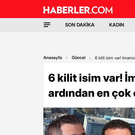
SON DAKİKA
KADIN
Anasayfa
Güncel
6 kilit isim var! İma
6 kilit isim var!
ardından en çok 