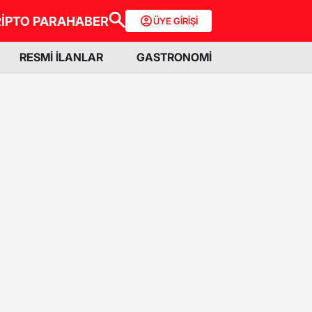
İPTO PARA
HABER
ÜYE GİRİŞİ
RESMİ İLANLAR
GASTRONOMİ