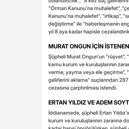
dolandırıcılık", "8 kez suç gelirle
"Orman Kanunu'na muhalefet", "çevr
Kanunu'na muhalefet", "irtikap", "s
değiştirme" ile "haberleşmenin en
yıl 8 aya kadar hapisle cezalandırıl
MURAT ONGUN İÇİN İSTENE
Şüpheli Murat Ongun'un "rüşvet", "
kamu kurum ve kuruluşlarının zararın
verme, yayma veya ele geçirme", "ha
gelirlerini aklama" suçlarından 287
cezasına çarptırılması istendi.
ERTAN YILDIZ VE ADEM SOY
İddianamede, şüpheli Ertan Yıldız'ı
kurum ve kuruluşlarının zararına dol
kadar hapsi öngörülürken, şüpheli 