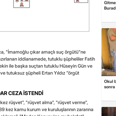
Gitme
Burad
ca, "İmamoğlu çıkar amaçlı suç örgütü"ne
ırlanan iddianamede, tutuklu şüpheliler Fatih
kin ile başka suçtan tutuklu Hüseyin Gün ve
 ve tutuksuz şüpheli Ertan Yıldız "örgüt
Okul 
sonra 
DAR CEZA İSTENDİ
kez rüşvet", "rüşvet alma", "rüşvet verme",
 "39 kez kamu kurum ve kuruluşlarının zararına