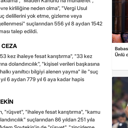
rini aklama", "Maden Kanunu'na muhalefet",
e kirliliğine neden olma", "Vergi Usul
uç delillerini yok etme, gizleme veya
gellenmesi" suçlarından 556 yıl 8 aydan 1542
ması talep edildi.
N CEZA
Babası
Ünlü 
53 kez ihaleye fesat karıştırma", "33 kez
a dolandırıcılık", "kişisel verileri başkasına
lkı yanıltıcı bilgiyi alenen yayma" ile "suç
 yıl 6 aydan 779 yıl 6 aya kadar hapis
TEKİN
n, "rüşvet", "ihaleye fesat karıştırma", "kamu
andırıcılık" suçlarından 86 yıldan 251 yıla
Adem Soytekin'in de "rüşvet", "zincirleme