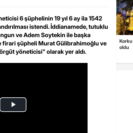
ticisi 6 şüphelinin 19 yıl 6 ay ila 1542
andırılması istendi. İddianamede, tutuklu
 Ongun ve Adem Soytekin ile başka
Korku 
 firari şüpheli Murat Gülibrahimoğlu ve
oldu
örgüt yöneticisi" olarak yer aldı.