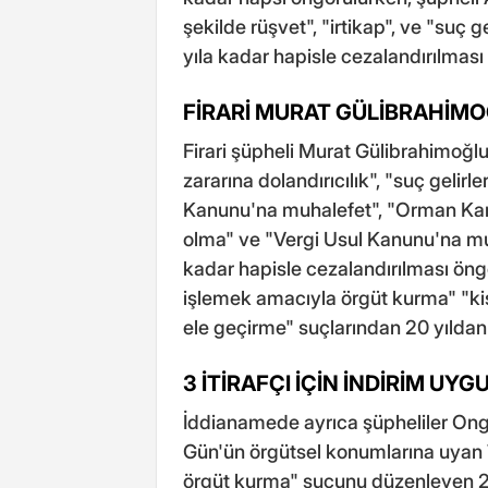
şekilde rüşvet", "irtikap", ve "suç 
yıla kadar hapisle cezalandırılması 
FİRARİ MURAT GÜLİBRAHİMOĞ
Firari şüpheli Murat Gülibrahimoğl
zararına dolandırıcılık", "suç gelirl
Kanunu'na muhalefet", "Orman Kanu
olma" ve "Vergi Usul Kanunu'na muh
kadar hapisle cezalandırılması öng
işlemek amacıyla örgüt kurma" "ki
ele geçirme" suçlarından 20 yıldan 
3 İTİRAFÇI İÇİN İNDİRİM UY
İddianamede ayrıca şüpheliler Ongu
Gün'ün örgütsel konumlarına uyan
örgüt kurma" suçunu düzenleyen 22