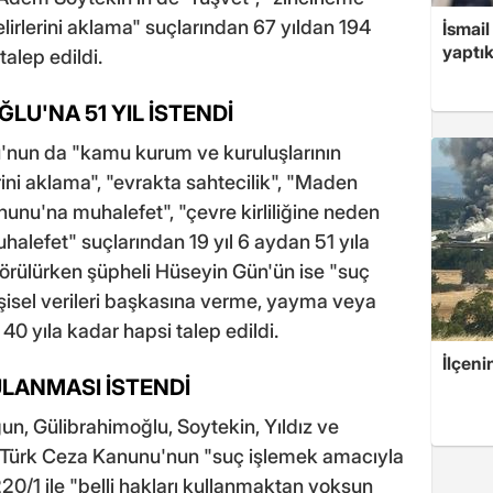
gelirlerini aklama" suçlarından 67 yıldan 194
İsmail
yaptık
talep edildi.
LU'NA 51 YIL İSTENDİ
u'nun da "kamu kurum ve kuruluşlarının
erini aklama", "evrakta sahtecilik", "Maden
nu'na muhalefet", "çevre kirliliğine neden
alefet" suçlarından 19 yıl 6 aydan 51 yıla
örülürken şüpheli Hüseyin Gün'ün ise "suç
şisel verileri başkasına verme, yayma veya
40 yıla kadar hapsi talep edildi.
İlçeni
GULANMASI İSTENDİ
n, Gülibrahimoğlu, Soytekin, Yıldız ve
 Türk Ceza Kanunu'nun "suç işlemek amacıyla
0/1 ile "belli hakları kullanmaktan yoksun