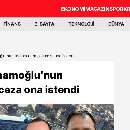
EKONOMİ
MAGAZİN
SPOR
KR
FİNANS
3. SAYFA
TEKNOLOJİ
DÜNYA
moğlu'nun ardından en çok ceza ona istendi
 İmamoğlu'nun
ceza ona istendi