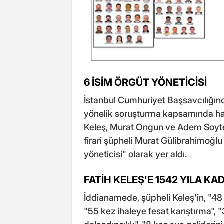
6 İSİM ÖRGÜT YÖNETİCİSİ
İstanbul Cumhuriyet Başsavcılığın
yönelik soruşturma kapsamında haz
Keleş, Murat Ongun ve Adem Soyte
firari şüpheli Murat Gülibrahimoğlu
yöneticisi" olarak yer aldı.
FATİH KELEŞ'E 1542 YILA KA
İddianamede, şüpheli Keleş'in, "48 
"55 kez ihaleye fesat karıştırma",