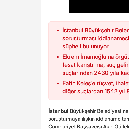
İstanbul Büyükşehir Beled
soruşturması iddianamesi
şüpheli bulunuyor.
Ekrem İmamoğlu'na örgüt k
fesat karıştırma, suç geli
suçlarından 2430 yıla kad
Fatih Keleş'e rüşvet, ihale
diğer suçlardan 1542 yıl 8
İstanbul
Büyükşehir Belediyesi'ne 
soruşturmaya ilişkin iddianame ta
Cumhuriyet Başsavcısı Akın Gürle