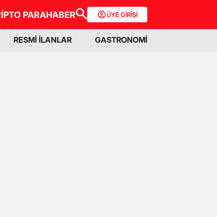
İPTO PARA
HABER
ÜYE GİRİŞİ
RESMİ İLANLAR
GASTRONOMİ