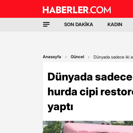
SON DAKİKA
KADIN
Anasayfa
Güncel
Dünyada sadece iki ad
Dünyada sadece 
hurda cipi restor
yaptı