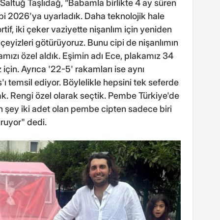
Saltuğ Taşlıdağ, “Babamla birlikte 4 ay süren
i 2026'ya uyarladık. Daha teknolojik hale
if, iki çeker vaziyette nişanlım için yeniden
, çeyizleri götürüyoruz. Bunu cipi de nişanlımın
amızı özel aldık. Eşimin adı Ece, plakamız 34
in. Ayrıca '22-5' rakamları ise aynı
 temsil ediyor. Böylelikle hepsini tek seferde
ak. Rengi özel olarak seçtik. Pembe Türkiye'de
an şey iki adet olan pembe cipten sadece biri
ruyor" dedi.