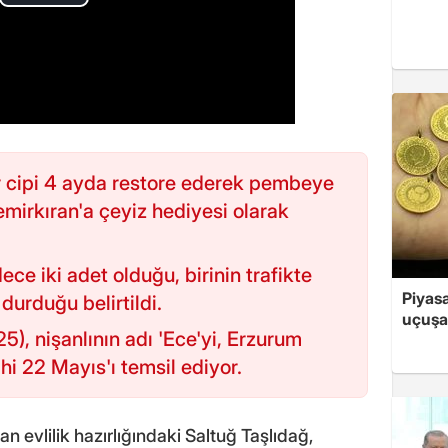
ir cipi 4 ayda restore ederek pembeye
emirkıran'a çeyiz hediyesi olarak
e iki adet olduğu, birinin trafikte
Piyasa
durduğu belirtildi.
uçuşa
), nişanlının adı 'Ece'yi, Erzurum
hi 22 Mayıs'ı temsil ediyor.
 evlilik hazırlığındaki Saltuğ Taşlıdağ,