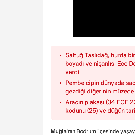
Saltuğ Taşlıdağ, hurda b
boyadı ve nişanlısı Ece D
verdi.
Pembe cipin dünyada sadec
gezdiği diğerinin müzede 
Aracın plakası (34 ECE 225
kodunu (25) ve düğün tari
Muğla
'nın Bodrum ilçesinde yaşayan