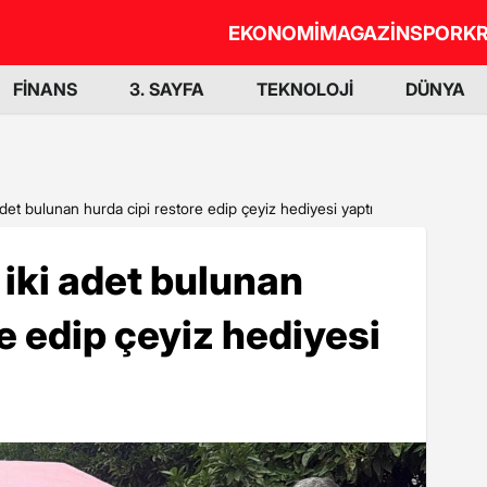
EKONOMİ
MAGAZİN
SPOR
KR
FİNANS
3. SAYFA
TEKNOLOJİ
DÜNYA
et bulunan hurda cipi restore edip çeyiz hediyesi yaptı
iki adet bulunan
e edip çeyiz hediyesi