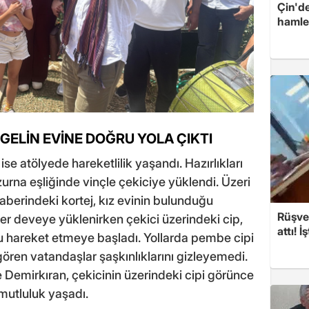
Çin'de
hamle
 GELİN EVİNE DOĞRU YOLA ÇIKTI
e atölyede hareketlilik yaşandı. Hazırlıkları
rna eşliğinde vinçle çekiciye yüklendi. Üzeri
aberindeki kortej, kız evinin bulunduğu
Rüşvet
er deveye yüklenirken çekici üzerindeki cip,
attı! İ
u hareket etmeye başladı. Yollarda pembe cipi
ören vatandaşlar şaşkınlıklarını gizleyemedi.
 Demirkıran, çekicinin üzerindeki cipi görünce
mutluluk yaşadı.