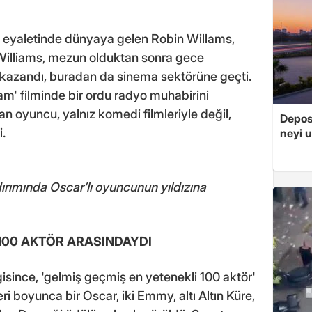
s eyaletinde dünyaya gelen Robin Willams,
 Williams, mezun olduktan sonra gece
 kazandı, buradan da sinema sektörüne geçti.
am' filminde bir ordu radyo muhabirini
an oyuncu, yalnız komedi filmleriyle değil,
Depos
i.
neyi u
ldırımında Oscar’lı oyuncunun yıldızına
 100 AKTÖR ARASINDAYDI
since, 'gelmiş geçmiş en yetenekli 100 aktör'
eri boyunca bir Oscar, iki Emmy, altı Altın Küre,