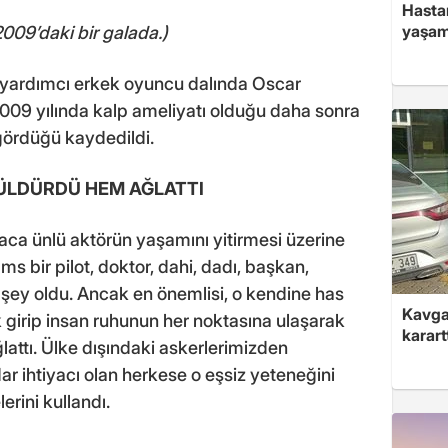
Hasta
yaşam
2009’daki bir galada.)
i yardımcı erkek oyuncu dalında Oscar
009 yılında kalp ameliyatı olduğu daha sonra
gördüğü kaydedildi.
ÜLDÜRDÜ HEM AĞLATTI
 ünlü aktörün yaşamını yitirmesi üzerine
s bir pilot, doktor, dahi, dadı, başkan,
 şey oldu. Ancak en önemlisi, o kendine has
Kavga 
ak girip insan ruhunun her noktasına ulaşarak
karart
ğlattı. Ülke dışındaki askerlerimizden
dar ihtiyacı olan herkese o eşsiz yeteneğini
rini kullandı.