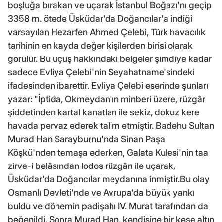
boşluğa bırakan ve uçarak İstanbul Boğazı'nı geçip
3358 m. ötede Üsküdar'da Doğancılar'a indiği
varsayılan Hezarfen Ahmed Çelebi, Türk havacılık
tarihinin en kayda değer kişilerden birisi olarak
görülür. Bu uçuş hakkındaki belgeler şimdiye kadar
sadece Evliya Çelebi'nin Seyahatname'sindeki
ifadesinden ibarettir. Evliya Çelebi eserinde şunları
yazar: "İptida, Okmeydan'ın minberi üzere, rüzgâr
şiddetinden kartal kanatları ile sekiz, dokuz kere
havada pervaz ederek talim etmiştir. Badehu Sultan
Murad Han Sarayburnu'nda Sinan Paşa
Köşkü'nden temaşa ederken, Galata Kulesi'nin taa
zirve-i belâsından lodos rüzgârı ile uçarak,
Üsküdar'da Doğancılar meydanına inmiştir.Bu olay
Osmanlı Devleti'nde ve Avrupa'da büyük yankı
buldu ve dönemin padişahı IV. Murat tarafından da
beğenildi. Sonra Murad Han, kendisine bir kese altın