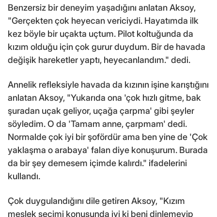
Benzersiz bir deneyim yaşadığını anlatan Aksoy,
"Gerçekten çok heyecan vericiydi. Hayatımda ilk
kez böyle bir uçakta uçtum. Pilot koltuğunda da
kızım olduğu için çok gurur duydum. Bir de havada
değişik hareketler yaptı, heyecanlandım." dedi.
Annelik refleksiyle havada da kızının işine karıştığını
anlatan Aksoy, "Yukarıda ona 'çok hızlı gitme, bak
şuradan uçak geliyor, uçağa çarpma' gibi şeyler
söyledim. O da 'Tamam anne, çarpmam' dedi.
Normalde çok iyi bir şofördür ama ben yine de 'Çok
yaklaşma o arabaya' falan diye konuşurum. Burada
da bir şey demesem içimde kalırdı." ifadelerini
kullandı.
Çok duygulandığını dile getiren Aksoy, "Kızım
meslek seçimi konusunda iyi ki beni dinlemeyip