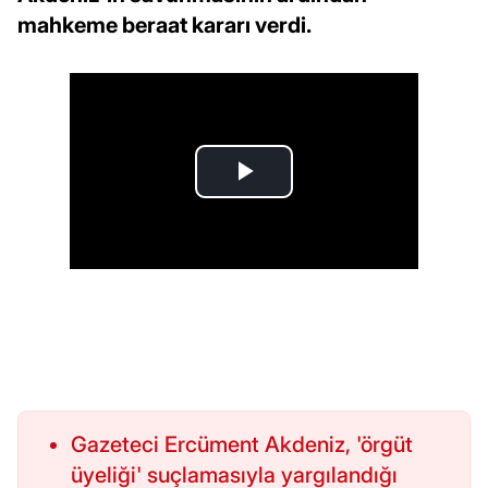
mahkeme beraat kararı verdi.
Gazeteci Ercüment Akdeniz, 'örgüt
üyeliği' suçlamasıyla yargılandığı