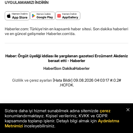
UYGULAMAMIZI İNDİRİN
Haberler.com: Türkiye’nin en kapsamlı haber sitesi. Son dakika haberleri
ve en güncel gelişmeler Haberler.com’da.
Haber: Örgüt üyeliği iddiası ile yargılanan gazeteci Ercüment Akdeniz
beraat etti - Haberler
Haber
Son Dakika
Haberler
Gizlilik ve çerez ayarları
[Hata Bildir]
09.08.2026 04:03:17 #.0.2#
.HCFOK.
×
Sizlere daha iyi hizmet sunabilmek adına sitemizde
çerez
konumlandırmaktayız. Kişisel verileriniz, KVKK ve GDPR
kapsamında toplanıp işlenir. Detaylı bilgi almak için
Aydınlatma
Metnimizi
inceleyebilirsiniz.