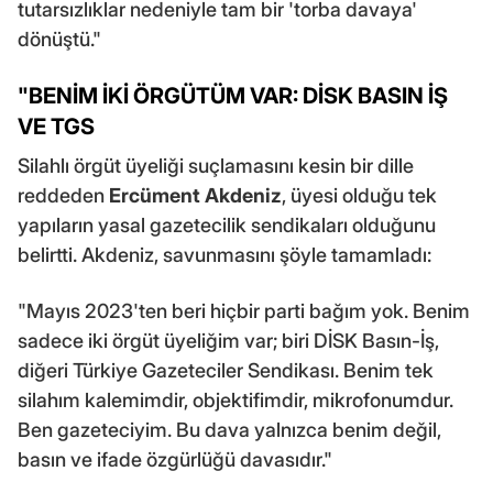
tutarsızlıklar nedeniyle tam bir 'torba davaya'
dönüştü."
"BENİM İKİ ÖRGÜTÜM VAR: DİSK BASIN İŞ
VE TGS
Silahlı örgüt üyeliği suçlamasını kesin bir dille
reddeden
Ercüment Akdeniz
, üyesi olduğu tek
yapıların yasal gazetecilik sendikaları olduğunu
belirtti. Akdeniz, savunmasını şöyle tamamladı:
"Mayıs 2023'ten beri hiçbir parti bağım yok. Benim
sadece iki örgüt üyeliğim var; biri DİSK Basın-İş,
diğeri Türkiye Gazeteciler Sendikası. Benim tek
silahım kalemimdir, objektifimdir, mikrofonumdur.
Ben gazeteciyim. Bu dava yalnızca benim değil,
basın ve ifade özgürlüğü davasıdır."