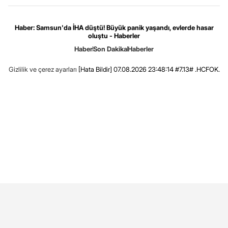
Haber: Samsun'da İHA düştü! Büyük panik yaşandı, evlerde hasar
oluştu - Haberler
Haber
Son Dakika
Haberler
Gizlilik ve çerez ayarları
[Hata Bildir]
07.08.2026 23:48:14 #7.13# .HCFOK.