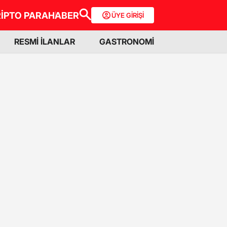
İPTO PARA
HABER
ÜYE GİRİŞİ
RESMİ İLANLAR
GASTRONOMİ