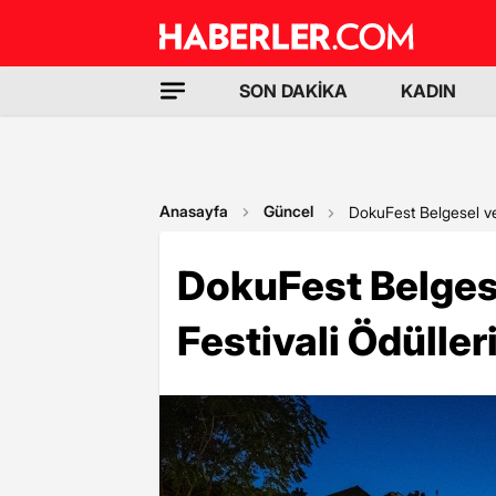
SON DAKİKA
KADIN
Anasayfa
Güncel
DokuFest Belgesel ve 
DokuFest Belgese
Festivali Ödüller