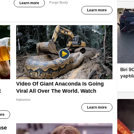
Biri 9
yaptıl