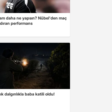
am daha ne yapsın? Nübel'den maç
dıran performans
lık dalgınlıkla baba katili oldu!