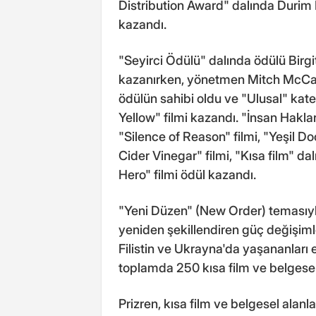
Distribution Award" dalında Durim 
kazandı.
"Seyirci Ödülü" dalında ödülü Birgi
kazanırken, yönetmen Mitch McCabe
ödülün sahibi oldu ve "Ulusal" kateg
Yellow" filmi kazandı. "İnsan Hakl
"Silence of Reason" filmi, "Yeşil 
Cider Vinegar" filmi, "Kısa film" da
Hero" filmi ödül kazandı.
"Yeni Düzen" (New Order) temasıyla
yeniden şekillendiren güç değişiml
Filistin ve Ukrayna'da yaşananları e
toplamda 250 kısa film ve belgesel 
Prizren, kısa film ve belgesel alanl