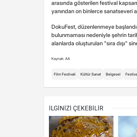
arasında gösterilen festival kapsa
yanından on binlerce sanatseveri ağ
DokuFest, düzenlenmeye başlandığı
bulunmaması nedeniyle şehrin tarihi 
alanlarda oluşturulan "sıra dışı" s
Kaynak: AA
Film Festivali
Kültür Sanat
Belgesel
Festiva