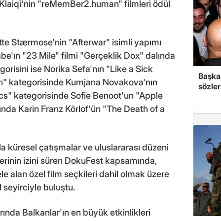
Klaiqi'nin "reMemBer2.human" filmleri ödül
tte Stærmose'nin "Afterwar" isimli yapımı
'ın "23 Mile" filmi "Gerçeklik Dox" dalında
orisini ise Norika Sefa'nın "Like a Sick
Başkan
arı" kategorisinde Kumjana Novakova'nın
sözler
Docs" kategorisinde Sofie Benoot'un "Apple
lında Karin Franz Körlof'ün "The Death of a
 küresel çatışmalar ve uluslararası düzeni
erinin izini süren DokuFest kapsamında,
le alan özel film seçkileri dahil olmak üzere
seyirciyle buluştu.
arında Balkanlar'ın en büyük etkinlikleri