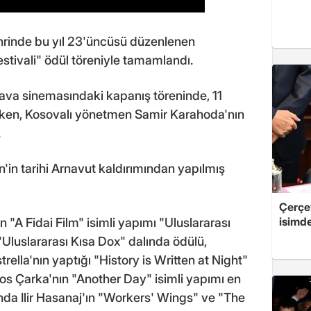
hrinde bu yıl 23'üncüsü düzenlenen
stivali" ödül töreniyle tamamlandı.
hava sinemasındaki kapanış töreninde, 11
urken, Kosovalı yönetmen Samir Karahoda'nın
.
in tarihi Arnavut kaldırımından yapılmış
Çerçe
isimd
n "A Fidai Film" isimli yapımı "Uluslararası
"Uluslararası Kısa Dox" dalında ödülü,
ella'nın yaptığı "History is Written at Night"
os Çarka'nın "Another Day" isimli yapımı en
lında Ilir Hasanaj'ın "Workers' Wings" ve "The