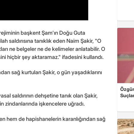
 rejiminin başkent Şam'ın Doğu Guta
ah saldırısına tanıklık eden Naim Şakir, "O
arı ne belgeler ne de kelimeler anlatabilir. O
sini hiçbir şey aktaramaz." ifadesini kullandı.
an sağ kurtulan Şakir, o gün yaşadıklarını
Özgür 
al saldırının dehşetine tanık olan Şakir,
Suçla
in zindanlarında işkencelere uğradı.
den hem de hapishanelerin karanlığından sağ