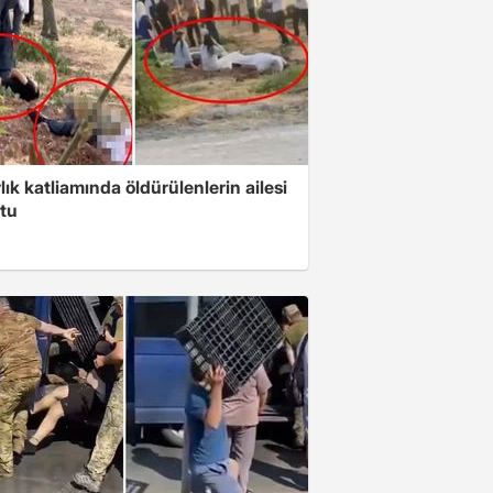
ık katliamında öldürülenlerin ailesi
tu