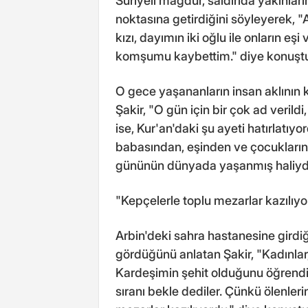
Suriyeli mağdur, saldırıda yakınla
noktasına getirdiğini söyleyerek,
kızı, dayımın iki oğlu ile onların e
komşumu kaybettim." diye konuşt
O gece yaşananların insan aklını
Şakir, "O gün için bir çok ad verildi
ise, Kur'an'daki şu ayeti hatırlatıy
babasından, eşinden ve çocukların
gününün dünyada yaşanmış haliydi
"Kepçelerle toplu mezarlar kazılıy
Arbin'deki sahra hastanesine gird
gördüğünü anlatan Şakir, "Kadınlar,
Kardeşimin şehit olduğunu öğren
sıranı bekle dediler. Çünkü ölenleri