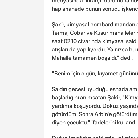
medyasında 'itirafçı' durumuna d
hapishanede bunun sonucu işkence
Şakir, kimyasal bombardımandan e
Terma, Cobar ve Kusur mahalleleri
saat 02.10 civarında kimyasal saldı
atışları da yapılıyordu. Yalnızca bu
Mahalle tamamen boşaldı." dedi.
"Benim için o gün, kıyamet günün
Saldırı gecesi uyuduğu esnada am
başladığını anımsatan Şakir, "Kimya
yardıma koşuyordu. Dokuz yaşındaki
götürdüm. Sonra Arbin'e götürdüm.
diyen çocuktu." ifadelerini kullandı.