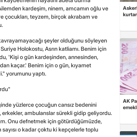
rını kaybetmenin hayatını adeta durma
Askerl
 "Ailemden kardeşim, ninem, amcamın oğlu ve
kurtar
şi ve çocukları, teyzem, birçok akrabam ve
u.
n kavrayamayacağı şeyler olduğunu söyleyen
, Suriye Holokostu, Asrın katliamı. Benim için
ordu, 'Kişi o gün kardeşinden, annesinden,
dan kaçar.' Benim için o gün, kıyamet
." yorumunu yaptı.
ordu"
AK Par
iğinde yüzlerce çocuğun cansız bedenini
emekli
 erkekler, ambulanslar sürekli gidip geliyordu.
dim. Onu defnetmek için götürdüğümüzde,
n sayısı o kadar çoktu ki kepçelerle toplu