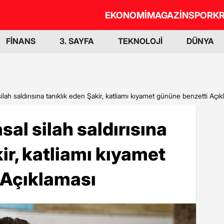
EKONOMİ
MAGAZİN
SPOR
KR
FİNANS
3. SAYFA
TEKNOLOJİ
DÜNYA
lah saldırısına tanıklık eden Şakir, katliamı kıyamet gününe benzetti Açık
al silah saldırısına
ir, katliamı kıyamet
 Açıklaması