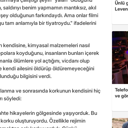
Ünlü 
n, saldırıyı benim yapmamın mantıksız, akıl
Levent
 şey olduğunun farkındaydı. Ama onlar filmi
gu tam anlamıyla bir tiyatroydu." ifadelerini
n kendisine, kimyasal malzemeleri nasıl
depolara koyduğunu, insanların bunları içerek
manla ölümlere yol açtığını, vicdanı olup
ve kendi ailesini öldürüp öldüremeyeceğini
nduğu bilgisini verdi.
Telef
klanma ve sonrasında korkunun kendisini hiç
ve gör
ı söyledi:
ahte hikayelerin gölgesinde yaşıyorduk. Bu
korku oluşturuyordu. Özellikle rejimin