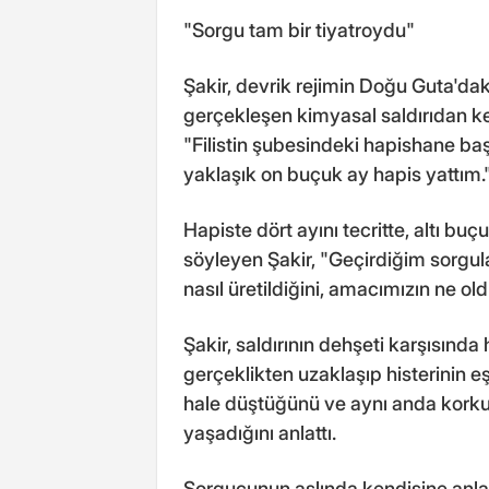
"Sorgu tam bir tiyatroydu"
Şakir, devrik rejimin Doğu Guta'd
gerçekleşen kimyasal saldırıdan k
"Filistin şubesindeki hapishane ba
yaklaşık on buçuk ay hapis yattım."
Hapiste dört ayını tecritte, altı buç
söyleyen Şakir, "Geçirdiğim sorgular
nasıl üretildiğini, amacımızın ne ol
Şakir, saldırının dehşeti karşısınd
gerçeklikten uzaklaşıp histerinin e
hale düştüğünü ve aynı anda korku, d
yaşadığını anlattı.
Sorgucunun aslında kendisine anlat