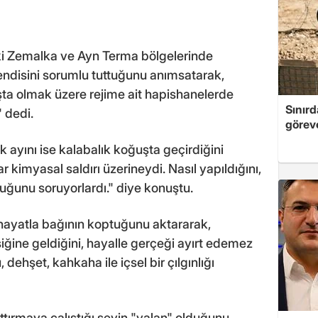
aki Zemalka ve Ayn Terma bölgelerinde
endisini sorumlu tuttuğunu anımsatarak,
şta olmak üzere rejime ait hapishanelerde
Sınırd
 dedi.
göreve
uk ayını ise kalabalık koğuşta geçirdiğini
 kimyasal saldırı üzerineydi. Nasıl yapıldığını,
duğunu soruyorlardı." diye konuştu.
a hayatla bağının koptuğunu aktararak,
şiğine geldiğini, hayalle gerçeği ayırt edemez
ehşet, kahkaha ile içsel bir çılgınlığı
tırmaya çalıştığı şeyin "yalan" olduğunu