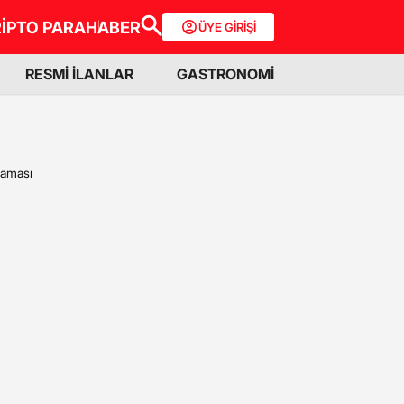
İPTO PARA
HABER
ÜYE GİRİŞİ
RESMİ İLANLAR
GASTRONOMİ
laması