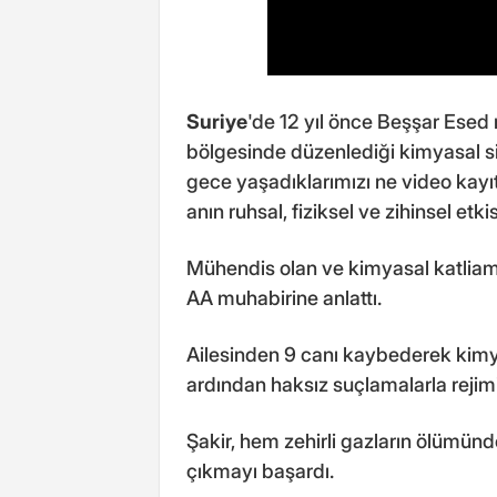
Suriye
'de 12 yıl önce Beşşar Esed
bölgesinde düzenlediği kimyasal sil
gece yaşadıklarımızı ne video kayıtl
anın ruhsal, fiziksel ve zihinsel etki
Mühendis olan ve kimyasal katliamd
AA muhabirine anlattı.
Ailesinden 9 canı kaybederek kimyas
ardından haksız suçlamalarla rejim
Şakir, hem zehirli gazların ölümün
çıkmayı başardı.