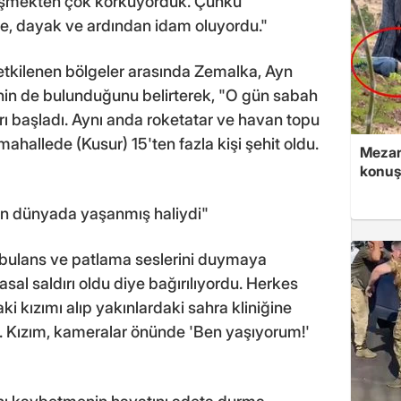
üşmekten çok korkuyorduk. Çünkü
, dayak ve ardından idam oluyordu."
tkilenen bölgeler arasında Zemalka, Ayn
nin de bulunduğunu belirterek, "O gün sabah
rı başladı. Aynı anda roketatar ve havan topu
 mahallede (Kusur) 15'ten fazla kişi şehit oldu.
Mezarl
konuş
ün dünyada yaşanmış haliydi"
bulans ve patlama seslerini duymaya
sal saldırı oldu diye bağırılıyordu. Herkes
 kızımı alıp yakınlardaki sahra kliniğine
 Kızım, kameralar önünde 'Ben yaşıyorum!'