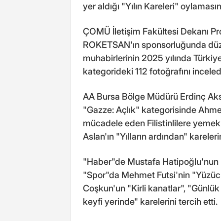
yer aldığı "Yılın Kareleri" oylamasın
ÇOMÜ İletişim Fakültesi Dekanı Prof
ROKETSAN'ın sponsorluğunda düze
muhabirlerinin 2025 yılında Türki
kategorideki 112 fotoğrafını inceled
AA Bursa Bölge Müdürü Erdinç Aksoy'
"Gazze: Açlık" kategorisinde Ahmed
mücadele eden Filistinlilere yemek 
Aslan'ın "Yılların ardından" karelerin
"Haber"de Mustafa Hatipoğlu'nun "G
"Spor"da Mehmet Futsi'nin "Yüzü
Coşkun'un "Kirli kanatlar", "Günlü
keyfi yerinde" karelerini tercih etti.