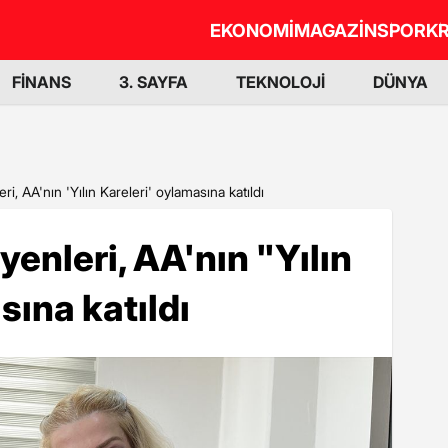
EKONOMİ
MAGAZİN
SPOR
KR
FİNANS
3. SAYFA
TEKNOLOJİ
DÜNYA
 AA'nın 'Yılın Kareleri' oylamasına katıldı
nleri, AA'nın "Yılın
sına katıldı