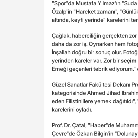
"Spor"da Mustafa Yılmaz'ın "Suda
Özalp'in "Hareket zamanı", "Günlü
altında, keyfi yerinde" karelerini terc
Çağlak, haberciliğin gerçekten zor
daha da zor iş. Oynarken hem fot
İnşallah doğru bir sonuç olur. Foto
yerinden kareler var. Zor bir
seçim
Emeği geçenleri tebrik ediyorum." 
Güzel Sanatlar Fakültesi Dekanı Pr
kategorisinde Ahmed Jihad Ibrahim
eden Filistinlilere yemek dağıtıldı
karelerini oyladı.
Prof. Dr. Çatal, "Haber"de Muhamm
Çevre"de Özkan Bilgin'in "Dolunay