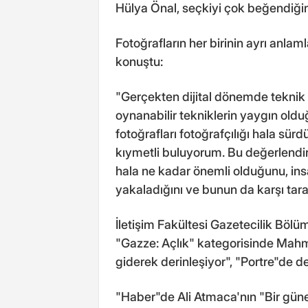
Hülya Önal, seçkiyi çok beğendiğin
Fotoğrafların her birinin ayrı anla
konuştu:
"Gerçekten dijital dönemde teknik
oynanabilir tekniklerin yaygın old
fotoğrafları fotoğrafçılığı hala sü
kıymetli buluyorum. Bu değerlendir
hala ne kadar önemli olduğunu, ins
yakaladığını ve bunun da karşı taraf
İletişim Fakültesi Gazetecilik Böl
"Gazze: Açlık" kategorisinde Mahmo
giderek derinleşiyor", "Portre"de d
"Haber"de Ali Atmaca'nın "Bir gün