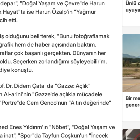
Ünlü 
 depar", "Doğal Yaşam ve Çevre"de Harun
uyuya
k Hayat"ta ise Harun Özalp'in "Yağmur
ih etti.
 iş olduğunu belirterek, "Bunu fotoğraflamak
oğrafik hem de
haber
açısından baktım.
ğraflar çok başarılı gerçekten. Dünyanın her
oldu. Seçerken zorlandığımı söyleyebilirim.
diye konuştu.
of. Dr. Didem Çatal da "Gazze: Açlık"
 Al-arini'nin "Gazze'de açlıkla mücadele
Bir me
", "Portre"de Cem Genco'nun "Altın değerinde"
genera
ed Enes Yıldırım'ın "Nöbet", "Doğal Yaşam ve
a inat", "Spor"da Tayfun Coşkun'un "İnecek