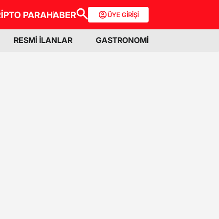
İPTO PARA
HABER
ÜYE GİRİŞİ
RESMİ İLANLAR
GASTRONOMİ