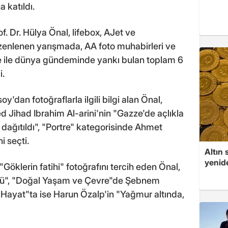
a katıldı.
. Dr. Hülya Önal, lifebox, AJet ve
nlenen yarışmada, AA foto muhabirleri ve
ye ile dünya gündeminde yankı bulan toplam 6
i.
dan fotoğraflarla ilgili bilgi alan Önal,
 Jihad Ibrahim Al-arini'nin "Gazze'de açlıkla
dağıtıldı", "Portre" kategorisinde Ahmet
i seçti.
Altın 
yenid
öklerin fatihi" fotoğrafını tercih eden Önal,
cü", "Doğal Yaşam ve Çevre"de Şebnem
k Hayat"ta ise Harun Özalp'in "Yağmur altında,