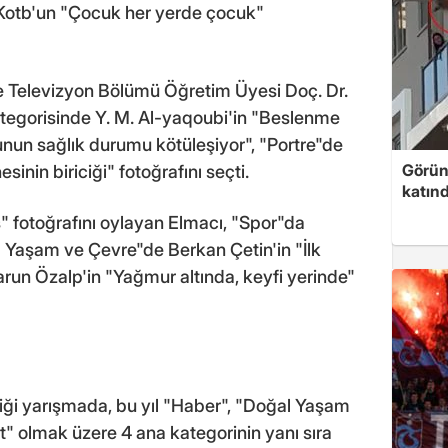
 Kotb'un "Çocuk her yerde çocuk"
ve Televizyon Bölümü Öğretim Üyesi Doç. Dr.
ategorisinde Y. M. Al-yaqoubi'in "Beslenme
nun sağlık durumu kötüleşiyor", "Portre"de
Görünt
in biriciği" fotoğrafını seçti.
katınd
" fotoğrafını oylayan Elmacı, "Spor"da
 Yaşam ve Çevre"de Berkan Çetin'in "İlk
arun Özalp'in "Yağmur altında, keyfi yerinde"
ği yarışmada, bu yıl "Haber", "Doğal Yaşam
" olmak üzere 4 ana kategorinin yanı sıra