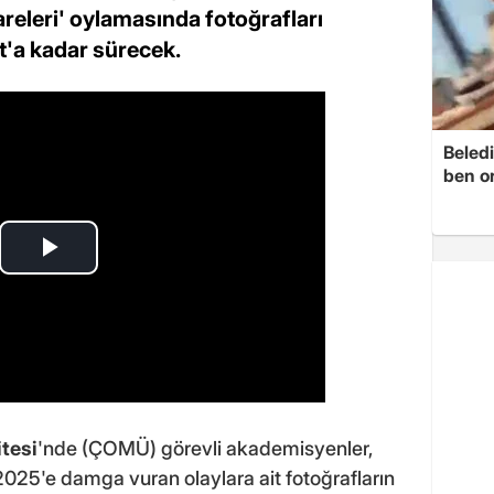
areleri' oylamasında fotoğrafları
t'a kadar sürecek.
Beledi
ben o
tesi
'nde (ÇOMÜ) görevli akademisyenler,
025'e damga vuran olaylara ait fotoğrafların