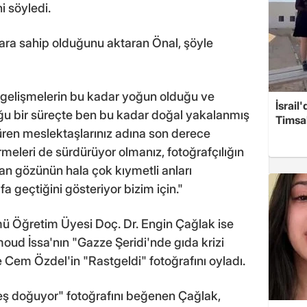
i söyledi.
mlara sahip olduğunu aktaran Önal, şöyle
 gelişmelerin bu kadar yoğun olduğu ve
İsrail
uğu bir süreçte ben bu kadar doğal yakalanmış
Timsah
rdüren meslektaşlarınız adına son derece
meleri de sürdürüyor olmanız, fotoğrafçılığın
an gözünün hala çok kıymetli anları
a geçtiğini gösteriyor bizim için."
ümü Öğretim Üyesi Doç. Dr. Engin Çağlak ise
ud İssa'nın "Gazze Şeridi'nde gıda krizi
e Cem Özdel'in "Rastgeldi" fotoğrafını oyladı.
eş doğuyor" fotoğrafını beğenen Çağlak,