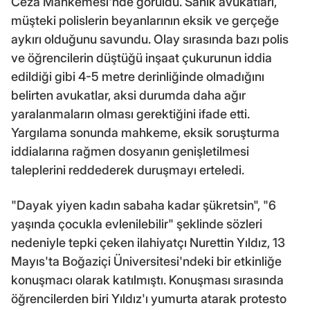
Ceza Mahkemesi'nde görüldü. Sanık avukatları,
müşteki polislerin beyanlarının eksik ve gerçeğe
aykırı olduğunu savundu. Olay sırasında bazı polis
ve öğrencilerin düştüğü inşaat çukurunun iddia
edildiği gibi 4-5 metre derinliğinde olmadığını
belirten avukatlar, aksi durumda daha ağır
yaralanmaların olması gerektiğini ifade etti.
Yargılama sonunda mahkeme, eksik soruşturma
iddialarına rağmen dosyanın genişletilmesi
taleplerini reddederek duruşmayı erteledi.
"Dayak yiyen kadın sabaha kadar şükretsin", "6
yaşında çocukla evlenilebilir" şeklinde sözleri
nedeniyle tepki çeken ilahiyatçı Nurettin Yıldız, 13
Mayıs'ta Boğaziçi Üniversitesi'ndeki bir etkinliğe
konuşmacı olarak katılmıştı. Konuşması sırasında
öğrencilerden biri Yıldız'ı yumurta atarak protesto