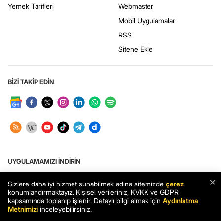
Yemek Tarifleri
Webmaster
Mobil Uygulamalar
RSS
Sitene Ekle
BİZİ TAKİP EDİN
UYGULAMAMIZI İNDİRİN
×
Sizlere daha iyi hizmet sunabilmek adına sitemizde
çerez
konumlandırmaktayız. Kişisel verileriniz, KVKK ve GDPR
kapsamında toplanıp işlenir. Detaylı bilgi almak için
Aydınlatma
Haberler.com: Türkiye’nin en kapsamlı haber sitesi. Son dakika haberleri
Metnimizi
inceleyebilirsiniz.
ve en güncel gelişmeler Haberler.com’da.