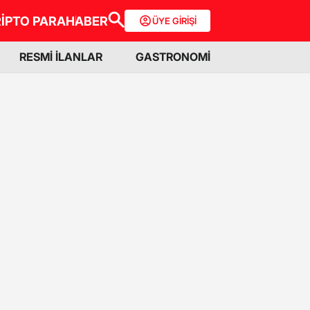
İPTO PARA
HABER
ÜYE GİRİŞİ
RESMİ İLANLAR
GASTRONOMİ