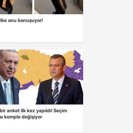
lke onu konuşuyor!
bir anket ilk kez yapıldı! Seçim
sı komple değişiyor