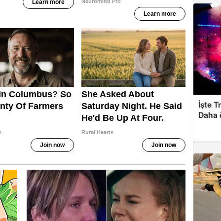
İşte T
Daha ö