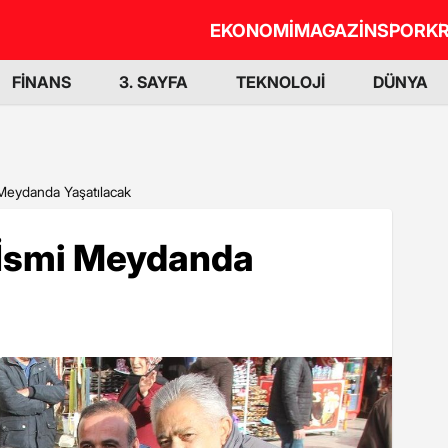
EKONOMİ
MAGAZİN
SPOR
KR
FİNANS
3. SAYFA
TEKNOLOJİ
DÜNYA
 Meydanda Yaşatılacak
n İsmi Meydanda