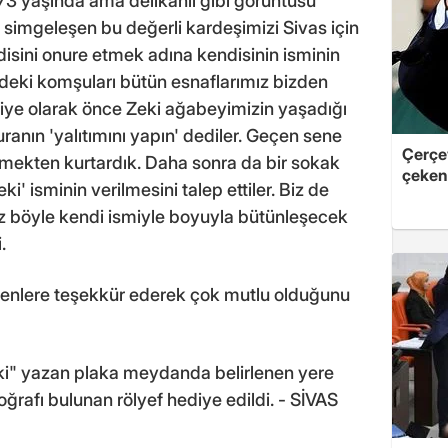
73 yaşında ama delikanlı gibi görüntüsü
 simgeleşen bu değerli kardeşimizi Sivas için
disini onure etmek adına kendisinin isminin
deki komşuları bütün esnaflarımız bizden
ediye olarak önce Zeki ağabeyimizin yaşadığı
ranın 'yalıtımını yapın' dediler. Geçen sene
Çerçe
ümekten kurtardık. Daha sonra da bir sokak
çeken 
i' isminin verilmesini talep ettiler. Biz de
böyle kendi ismiyle boyuyla bütünleşecek
.
erenlere teşekkür ederek çok mutlu olduğunu
ki" yazan plaka meydanda belirlenen yere
oğrafı bulunan rölyef hediye edildi. - SİVAS