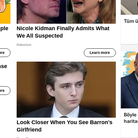
Tüm ü
Böyle 
harita