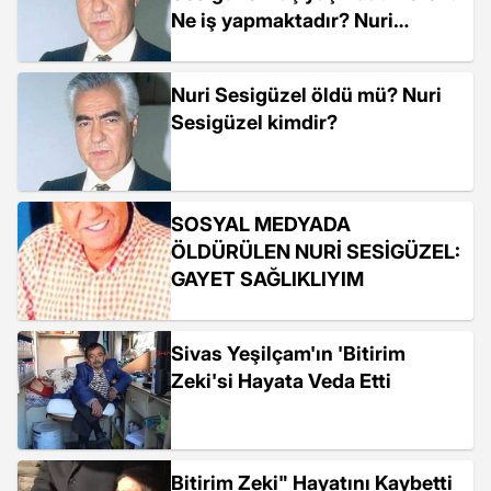
Ne iş yapmaktadır? Nuri
Sesigüzel öldü mü?
Nuri Sesigüzel öldü mü? Nuri
Sesigüzel kimdir?
SOSYAL MEDYADA
ÖLDÜRÜLEN NURİ SESİGÜZEL:
GAYET SAĞLIKLIYIM
Sivas Yeşilçam'ın 'Bitirim
Zeki'si Hayata Veda Etti
Bitirim Zeki" Hayatını Kaybetti