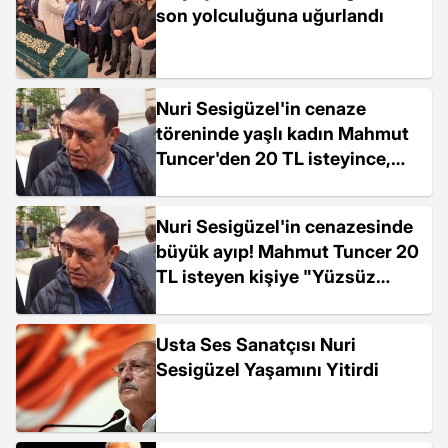
son yolculuğuna uğurlandı
Nuri Sesigüzel'in cenaze
töreninde yaşlı kadın Mahmut
Tuncer'den 20 TL isteyince,
Tuncer "Yüzsüz müsün?"
diyerek karşılık verdi
Nuri Sesigüzel'in cenazesinde
büyük ayıp! Mahmut Tuncer 20
TL isteyen kişiye "Yüzsüz
müsün?" diyerek karşılık verdi
Usta Ses Sanatçısı Nuri
Sesigüzel Yaşamını Yitirdi