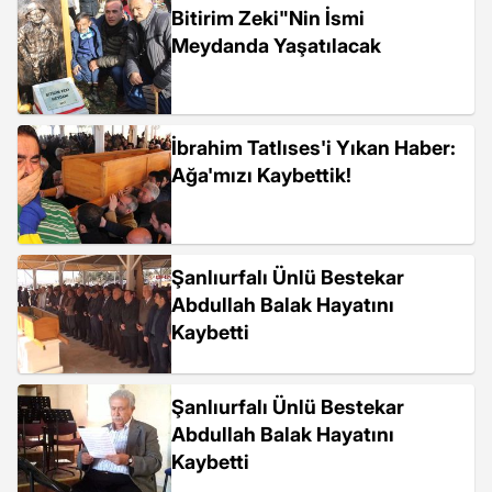
Bitirim Zeki"Nin İsmi
Meydanda Yaşatılacak
İbrahim Tatlıses'i Yıkan Haber:
Ağa'mızı Kaybettik!
Şanlıurfalı Ünlü Bestekar
Abdullah Balak Hayatını
Kaybetti
Şanlıurfalı Ünlü Bestekar
Abdullah Balak Hayatını
Kaybetti