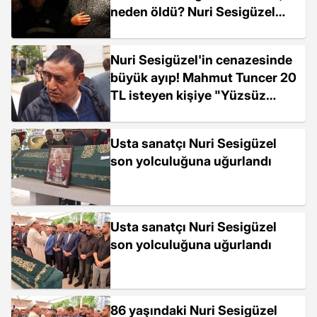
neden öldü? Nuri Sesigüzel
ölüm sebebi ne?
Nuri Sesigüzel'in cenazesinde
büyük ayıp! Mahmut Tuncer 20
TL isteyen kişiye "Yüzsüz
müsün?" diyerek karşılık verdi
Usta sanatçı Nuri Sesigüzel
son yolculuğuna uğurlandı
Usta sanatçı Nuri Sesigüzel
son yolculuğuna uğurlandı
86 yaşındaki Nuri Sesigüzel