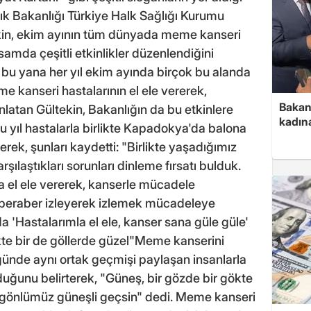
ık Bakanlığı Türkiye Halk Sağlığı Kurumu
kin, ekim ayının tüm dünyada meme kanseri
amda çeşitli etkinlikler düzenlendiğini
n bu yana her yıl ekim ayında birçok bu alanda
eme kanseri hastalarının el ele vererek,
Bakan 
 anlatan Gültekin, Bakanlığın da bu etkinlere
kadın
 bu yıl hastalarla birlikte Kapadokya'da balona
rek, şunları kaydetti: "Birlikte yaşadığımız
arşılaştıkları sorunları dinleme fırsatı bulduk.
la el ele vererek, kanserle mücadele
beraber izleyerek izlemek mücadeleye
 'Hastalarımla el ele, kanser sana güle güle'
kte bir de göllerde güzel"Meme kanserini
günde aynı ortak geçmişi paylaşan insanlarla
duğunu belirterek, "Güneş, bir gözde bir gökte
 gönlümüz güneşli geçsin" dedi. Meme kanseri