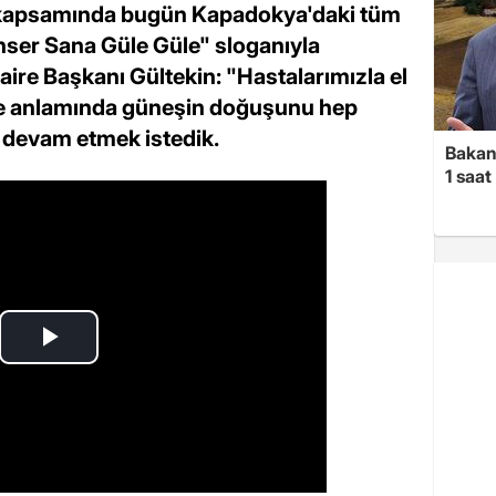
ri kapsamında bugün Kapadokya'daki tüm
anser Sana Güle Güle" sloganıyla
re Başkanı Gültekin: "Hastalarımızla el
le anlamında güneşin doğuşunu hep
 devam etmek istedik.
Bakan 
1 saa