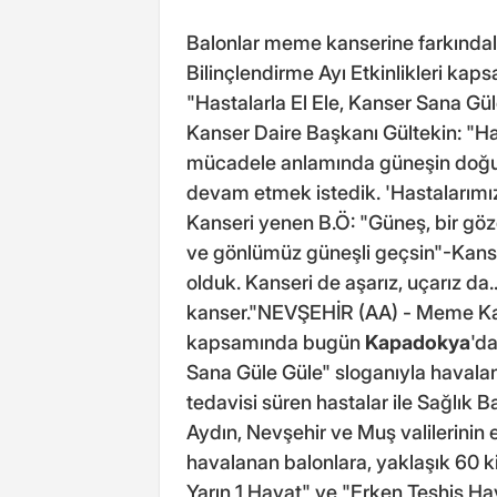
Balonlar meme kanserine farkındal
Bilinçlendirme Ayı Etkinlikleri k
"Hastalarla El Ele, Kanser Sana Gü
Kanser Daire Başkanı Gültekin: "Has
mücadele anlamında güneşin doğu
devam etmek istedik. 'Hastalarımızl
Kanseri yenen B.Ö: "Güneş, bir göz
ve gönlümüz güneşli geçsin"-Kans
olduk. Kanseri de aşarız, uçarız d
kanser."NEVŞEHİR (AA) - Meme Kanse
kapsamında bugün
Kapadokya
'da
Sana Güle Güle" sloganıyla havala
tedavisi süren hastalar ile Sağlık Bak
Aydın, Nevşehir ve Muş valilerinin 
havalanan balonlara, yaklaşık 60 ki
Yarın 1 Hayat" ve "Erken Teşhis Haya