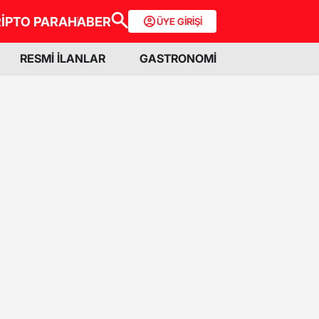
İPTO PARA
HABER
ÜYE GİRİŞİ
RESMİ İLANLAR
GASTRONOMİ