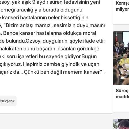
soy, yaklaşık 9 aydır süren tedavisinin yeni
Komşuy
milyon
 Derneği aracılığıyla burada olduğunu
kanseri hastalarının neler hissettiğinin
oy, "Bizim anlaşılmamızı, sesimizin duyulmasını
m. Bence kanser hastalarına oldukça moral
de bulundu.Özsoy, duygularını şöyle ifade etti:
 hakikaten bunu başaran insanları gördükçe
i soru işaretleri bu sayede gidiyor.Bugün
ıkıyoruz. Hepimiz pembe giyindik ve uçan
 uçarız da... Çünkü ben değil memem kanser." .
Süreç 
madde
Nevşehir