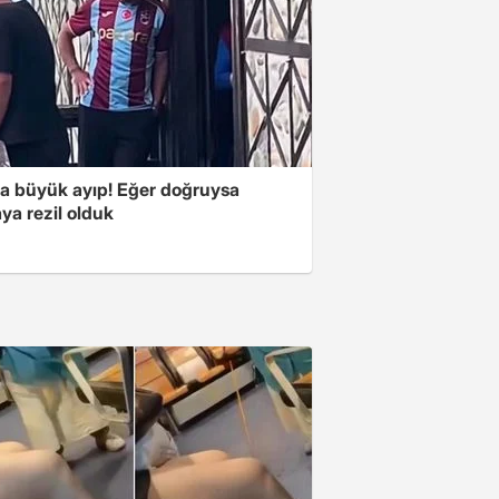
'a büyük ayıp! Eğer doğruysa
ya rezil olduk