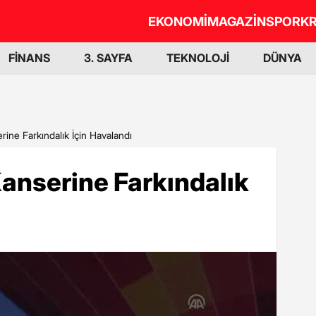
EKONOMİ
MAGAZİN
SPOR
KR
FİNANS
3. SAYFA
TEKNOLOJİ
DÜNYA
ine Farkındalık İçin Havalandı
anserine Farkındalık