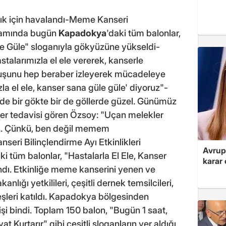
ık için havalandı-Meme Kanseri
apsamında bugün
Kapadokya
'daki tüm balonlar,
le Güle" sloganıyla gökyüzüne yükseldi-
talarımızla el ele vererek, kanserle
şunu hep beraber izleyerek mücadeleye
a el ele, kanser sana güle güle' diyoruz"-
de bir gökte bir de göllerde güzel. Günümüz
er tedavisi gören Özsoy: "Uçan melekler
a... Çünkü, ben değil memem
ri Bilinçlendirme Ayı Etkinlikleri
Avrupa
ki tüm balonlar, "Hastalarla El Ele, Kanser
karar 
ndı. Etkinliğe meme kanserini yenen ve
anlığı yetkilileri, çeşitli dernek temsilcileri,
eşleri katıldı. Kapadokya bölgesinden
şi bindi. Toplam 150 balon, "Bugün 1 saat,
t Kurtarır" gibi çeşitli sloganların yer aldığı