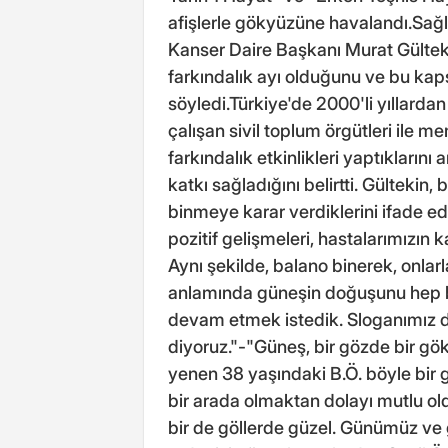
afişlerle gökyüzüne havalandı.Sağl
Kanser Daire Başkanı Murat Gülte
farkındalık ayı olduğunu ve bu kaps
söyledi.Türkiye'de 2000'li yıllarda
çalışan sivil toplum örgütleri ile m
farkındalık etkinlikleri yaptıklarını
katkı sağladığını belirtti. Gültekin,
binmeye karar verdiklerini ifade ede
pozitif gelişmeleri, hastalarımızın k
Aynı şekilde, balano binerek, onlar
anlamında güneşin doğuşunu hep 
devam etmek istedik. Sloganımız da
diyoruz."-"Güneş, bir gözde bir gö
yenen 38 yaşındaki B.Ö. böyle bir 
bir arada olmaktan dolayı mutlu ol
bir de göllerde güzel. Günümüz ve