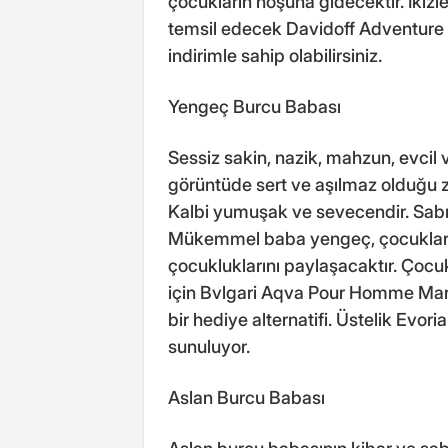
çocukların hoşuna gidecektir. İkizl
temsil edecek Davidoff Adventure 
indirimle sahip olabilirsiniz.
Yengeç Burcu Babası
Sessiz sakin, nazik, mahzun, evcil
görüntüde sert ve aşılmaz olduğu 
Kalbi yumuşak ve sevecendir. Sabır
Mükemmel baba yengeç, çocukların
çocukluklarını paylaşacaktır. Ço
için Bvlgari Aqva Pour Homme Mar
bir hediye alternatifi. Üstelik Evo
sunuluyor.
Aslan Burcu Babası