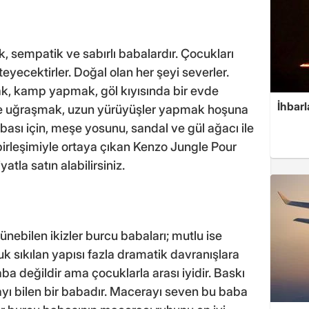
, sempatik ve sabırlı babalardır. Çocukları
teyecektirler. Doğal olan her şeyi severler.
mak, kamp yapmak, göl kıyısında bir evde
İhbarl
erle uğraşmak, uzun yürüyüşler yapmak hoşuna
bası için, meşe yosunu, sandal ve gül ağacı ile
rleşimiyle ortaya çıkan Kenzo Jungle Pour
la satın alabilirsiniz.
rünebilen ikizler burcu babaları; mutlu ise
uk sıkılan yapısı fazla dramatik davranışlara
a değildir ama çocuklarla arası iyidir. Baskı
ı bilen bir babadır. Macerayı seven bu baba