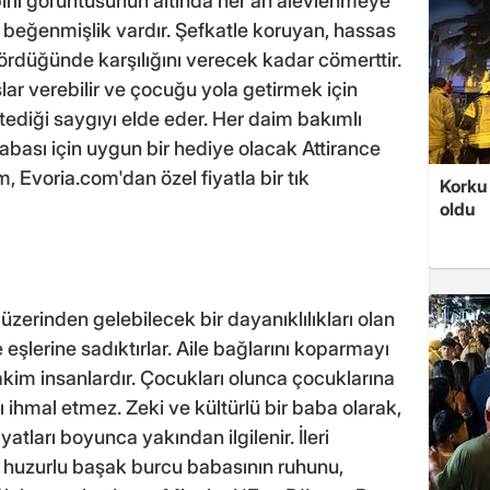
ırlı görüntüsünün altında her an alevlenmeye
ni beğenmişlik vardır. Şefkatle koruyan, hassas
gördüğünde karşılığını verecek kadar cömerttir.
r verebilir ve çocuğu yola getirmek için
stediği saygıyı elde eder. Her daim bakımlı
bası için uygun bir hediye olacak Attirance
 Evoria.com'dan özel fiyatla bir tık
Korku 
oldu
zerinden gelebilecek bir dayanıklılıkları olan
eşlerine sadıktırlar. Aile bağlarını koparmayı
im insanlardır. Çocukları olunca çocuklarına
ı ihmal etmez. Zeki ve kültürlü bir baba olarak,
atları boyunca yakından ilgilenir. İleri
e huzurlu başak burcu babasının ruhunu,