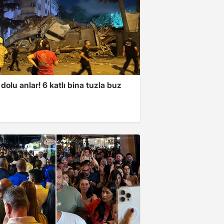
dolu anlar! 6 katlı bina tuzla buz