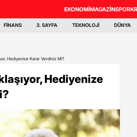
EKONOMİ
MAGAZİN
SPOR
KR
FİNANS
3. SAYFA
TEKNOLOJİ
DÜNYA
yor, Hediyenize Karar Verdiniz Mi?
laşıyor, Hediyenize
i?