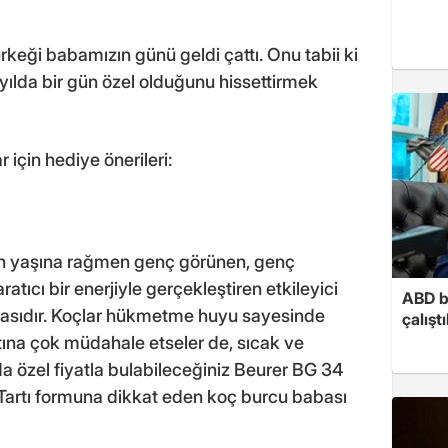
erkeği babamızın günü geldi çattı. Onu tabii ki
ılda bir gün özel olduğunu hissettirmek
 için hediye önerileri:
yen yaşına rağmen genç görünen, genç
ratıcı bir enerjiyle gerçekleştiren etkileyici
ABD b
babasıdır. Koçlar hükmetme huyu sayesinde
çalışt
atına çok müdahale etseler de, sıcak ve
da özel fiyatla bulabileceğiniz Beurer BG 34
 Tartı formuna dikkat eden koç burcu babası