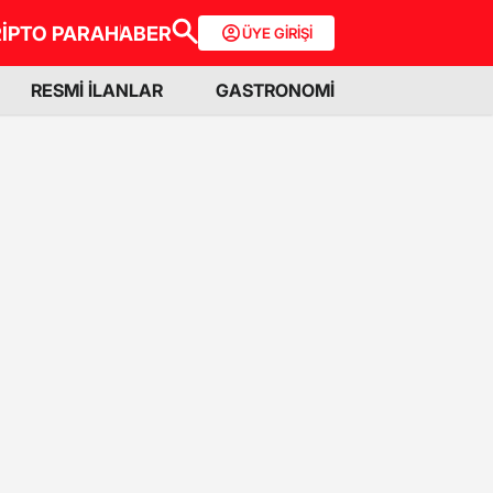
İPTO PARA
HABER
ÜYE GİRİŞİ
RESMİ İLANLAR
GASTRONOMİ