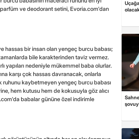
er burcu babasının maceracı ruhunu en iyi
Uçağa 
parfüm ve deodorant setini, Evoria.com'dan
olaca
 ve hassas bir insan olan yengeç burcu babası;
zamanlarda bile karakterinden taviz vermez.
lı yapıları nedeniyle mükemmel baba olurlar.
a karşı çok hassas davranacak, onlarla
cuk ruhunu kaybetmeyen yengeç burcu babası
ine, hem kutusu hem de kokusuyla göz alıcı
Sahned
ria.com'da babalar gününe özel indirimle
şovuy