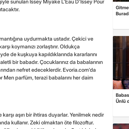
iyle sunulan Issey Miyake L'Eau D'Issey Pour
Gitme
tacaktır.
Burad
 mantığına uydurmakta ustadır. Çekici ve
karşı koymanızı zorlaştırır. Oldukça
 şeyde de kuşkuya kapıldıklarında kararlarını
aletli bir babadır. Çocuklarınız da babalarının
larından nefret edeceklerdir. Evoria.com'da
or Men parfüm, terazi babalarını her daim
Babası
Ünlü 
rşı aşırı bir ihtiras duyarlar. Yenilmek nedir
nda kullanır. Zeki olmaktan öte filozoftur.