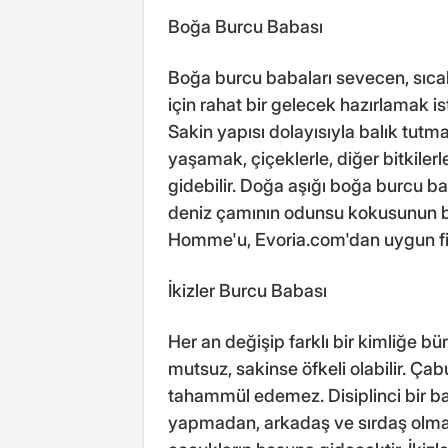
Boğa Burcu Babası
Boğa burcu babaları sevecen, sıcak
için rahat bir gelecek hazırlamak is
Sakin yapısı dolayısıyla balık tut
yaşamak, çiçeklerle, diğer bitkil
gidebilir. Doğa aşığı boğa burcu ba
deniz çamının odunsu kokusunun bi
Homme'u, Evoria.com'dan uygun fiyat
İkizler Burcu Babası
Her an değişip farklı bir kimliğe bü
mutsuz, sakinse öfkeli olabilir. Çab
tahammül edemez. Disiplinci bir bab
yapmadan, arkadaş ve sırdaş olmay