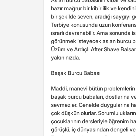
Aslan burcu babasının kibar ve sab
hazır mağrur bir kibirlilik ve kendi
bir şekilde seven, aradığı saygıyı 
Terbiye konusunda uzun konferansla
ısrarlı davranabilir. Ama sonunda i
görünmek isteyecek aslan burcu ba
Üzüm ve Ardıçlı After Shave Balsam,
yakınınızda.
Başak Burcu Babası
Maddi, manevi bütün problemlerin ü
başak burcu babaları, dostlarına ve 
sevmezler. Genelde duygularına hak
çok düşkün olurlar. Sorumlulukların
çocuklarının dersleriyle öğrenim hay
görüşlü, iç dünyasından dengeli v