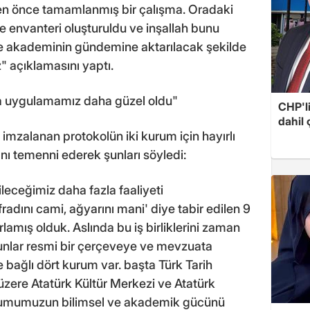
en önce tamamlanmış bir çalışma. Oradaki
de envanteri oluşturuldu ve inşallah bunu
ve akademinin gündemine aktarılacak şekilde
z" açıklamasını yaptı.
a uygulamamız daha güzel oldu"
CHP'l
dahil 
imzalanan protokolün iki kurum için hayırlı
ını temenni ederek şunları söyledi:
leceğimiz daha fazla faaliyeti
radını cami, ağyarını mani' diye tabir edilen 9
amış olduk. Aslında bu iş birliklerini zaman
unlar resmi bir çerçeveye ve mevzuata
bağlı dört kurum var. başta Türk Tarih
zere Atatürk Kültür Merkezi ve Atatürk
urumumuzun bilimsel ve akademik gücünü