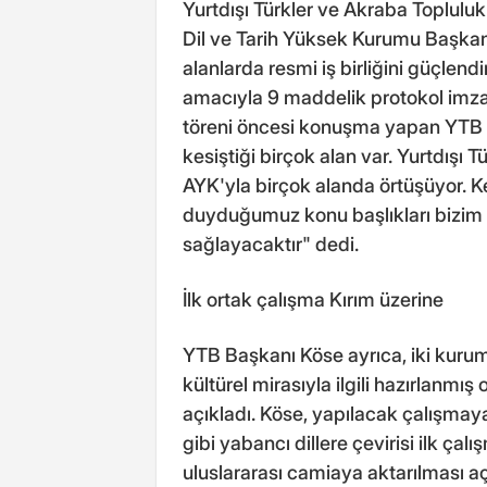
Yurtdışı Türkler ve Akraba Topluluk
Dil ve Tarih Yüksek Kurumu Başkanı
alanlarda resmi iş birliğini güçlen
amacıyla 9 maddelik protokol imzal
töreni öncesi konuşma yapan YTB 
kesiştiği birçok alan var. Yurtdışı T
AYK'yla birçok alanda örtüşüyor. Ken
duyduğumuz konu başlıkları bizim 
sağlayacaktır" dedi.
İlk ortak çalışma Kırım üzerine
YTB Başkanı Köse ayrıca, iki kurumu
kültürel mirasıyla ilgili hazırlanmış
açıkladı. Köse, yapılacak çalışmaya
gibi yabancı dillere çevirisi ilk çal
uluslararası camiaya aktarılması aç