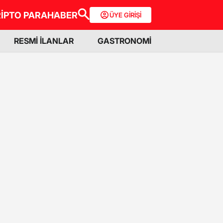
İPTO PARA
HABER
ÜYE GİRİŞİ
RESMİ İLANLAR
GASTRONOMİ