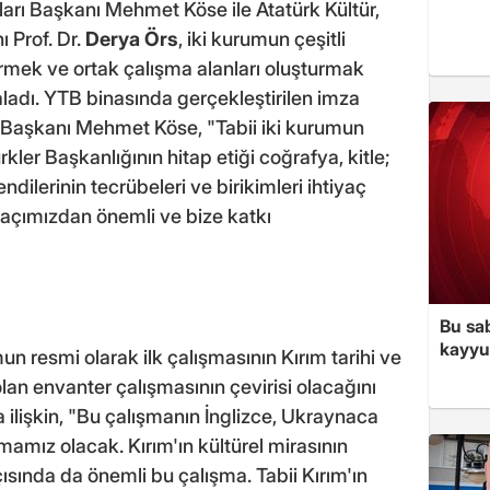
ları Başkanı Mehmet Köse ile Atatürk Kültür,
 Prof. Dr.
Derya Örs
, iki kurumun çeşitli
dirmek ve ortak çalışma alanları oluşturmak
adı. YTB binasında gerçekleştirilen imza
Başkanı Mehmet Köse, "Tabii iki kurumun
ürkler Başkanlığının hitap etiği coğrafya, kitle;
dilerinin tecrübeleri ve birikimleri ihtiyaç
açımızdan önemli ve bize katkı
Bu sa
kayyu
n resmi olarak ilk çalışmasının Kırım tarihi ve
 olan envanter çalışmasının çevirisi olacağını
 ilişkin, "Bu çalışmanın İnglizce, Ukraynaca
ışmamız olacak. Kırım'ın kültürel mirasının
ısında da önemli bu çalışma. Tabii Kırım'ın