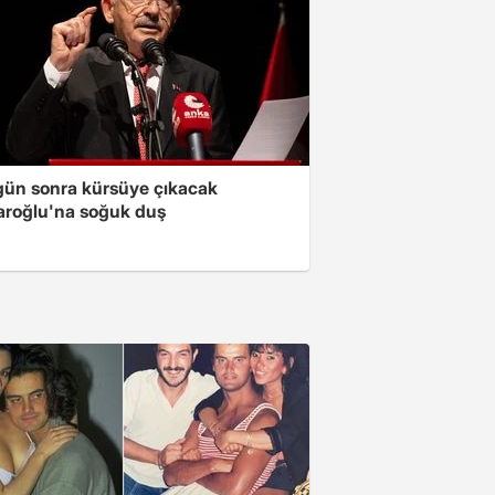
gün sonra kürsüye çıkacak
daroğlu'na soğuk duş