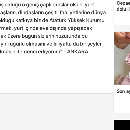
Cezaev
ş olduğu o geniş çaplı burslar olsun, yurt
dolu i
şların, dindaşların çeşitli faaliyetlerine dünya
 olduğu katkıya biz de Atatürk Yüksek Kurumu
rmek, yurt içinde eve dışında yapışacak
mek üzere bugün sizlerin huzurunda bu
lı uğurlu olmasını ve fiiliyatta da bir şeyler
 olmasını temenni ediyorum" - ANKARA
Son ay