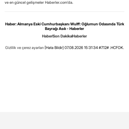
ve en güncel gelişmeler Haberler.com’da.
Haber: Almanya Eski Cumhurbaşkanı Wulff: Oğlumun Odasında Türk
Bayrağı Asılı - Haberler
Haber
Son Dakika
Haberler
Gizlilik ve çerez ayarları
[Hata Bildir]
07.08.2026 15:31:34 #7.12# .HCFOK.