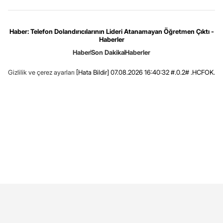
Haber: Telefon Dolandırıcılarının Lideri Atanamayan Öğretmen Çıktı -
Haberler
Haber
Son Dakika
Haberler
Gizlilik ve çerez ayarları
[Hata Bildir]
07.08.2026 16:40:32 #.0.2# .HCFOK.