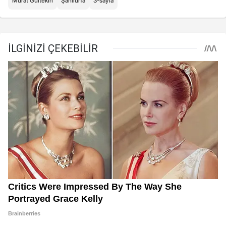
Murat Gültekin
Şanlıurfa
3-sayfa