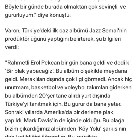
Böyle bir günde burada olmaktan çok sevinçli, ve
gururluyum." diye konuştu.
Varon, Türkiye'deki ilk caz albümü Jazz Semai'nin
prodüktörlüğünü yaptığını belirterek, şu bilgileri
verdi:
"Rahmetli Erol Pekcan bir gün bana geldi ve dedi ki
'Bir plak yapacağız'. Bu albüm o şekilde meydana
geldi. Meraklıları dışında çok ilgi görmedi. Ancak hiç
unutmam, basketbol ve voleybol takımları giderken
bu albümden 20'şer tane alırdı yurt dışında
Türkiye'yi tanıtmak için. Bu gurur da bana yeter.
Sonraki yıllarda Amerika'da bir derleme plak
yapıldı, Mark Davis'in de içinde olduğu. Bu plağa
bizim çıkardığımız albümden 'Köy Yolu' şarkısının
dahil edildiğini öğrendim. Bu, müzikte