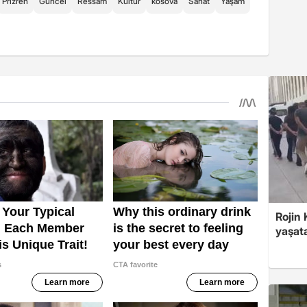
Prizren
Güncel
Ressam
Kültür
kosova
Sanat
Yaşam
Rojin
yaşat