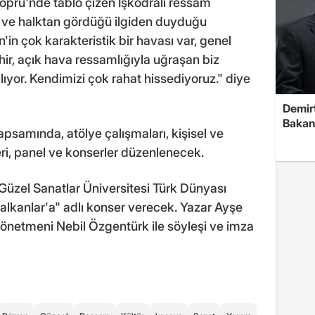
Köprü'nde tablo çizen İşkodralı ressam
r ve halktan gördüğü ilgiden duyduğu
'in çok karakteristik bir havası var, genel
ir, açık hava ressamlığıyla uğraşan biz
ılıyor. Kendimizi çok rahat hissediyoruz." diye
Demirt
Bakan
apsamında, atölye çalışmaları, kişisel ve
eri, panel ve konserler düzenlenecek.
Güzel Sanatlar Üniversitesi Türk Dünyası
Balkanlar'a" adlı konser verecek. Yazar Ayşe
 yönetmeni Nebil Özgentürk ile söyleşi ve imza