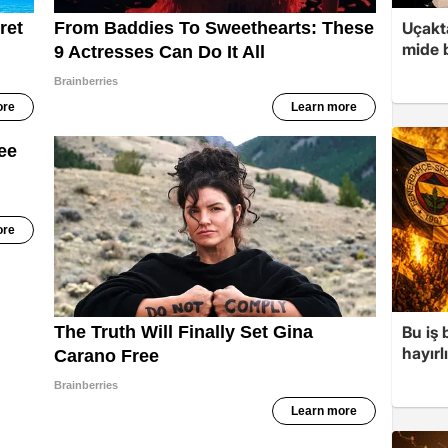
Uçakta
mide b
Bu iş
hayırl