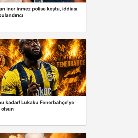
n iner inmez polise koştu, iddiası
ulandırıcı
 bu kadar! Lukaku Fenerbahçe'ye
ı olsun