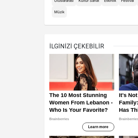
Uluslararası
Kültür Sanat
Etkinlik
Festival
Müzik