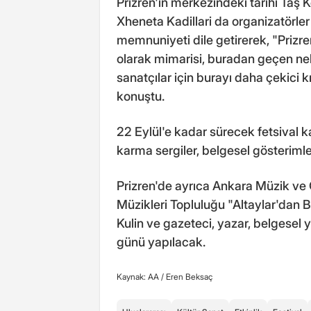
Prizren'in merkezindeki tarihi Taş 
Xheneta Kadillari da organizatörle
memnuniyeti dile getirerek, "Prizren
olarak mimarisi, buradan geçen neh
sanatçılar için burayı daha çekici k
konuştu.
22 Eylül'e kadar sürecek fetsival k
karma sergiler, belgesel gösteriml
Prizren'de ayrıca Ankara Müzik ve 
Müzikleri Topluluğu "Altaylar'dan 
Kulin ve gazeteci, yazar, belgesel
günü yapılacak.
Kaynak: AA /
Eren Beksaç