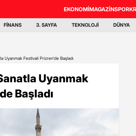
EKONOMİ
MAGAZİN
SPOR
KR
FİNANS
3. SAYFA
TEKNOLOJİ
DÜNYA
tla Uyanmak Festivali Prizren'de Başladı
ı Sanatla Uyanmak
'de Başladı