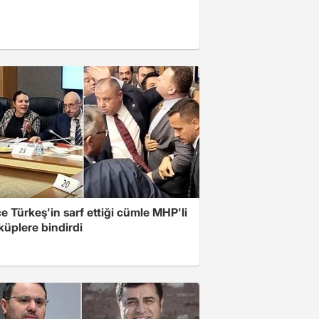
 Türkeş'in sarf ettiği cümle MHP'li
 küplere bindirdi