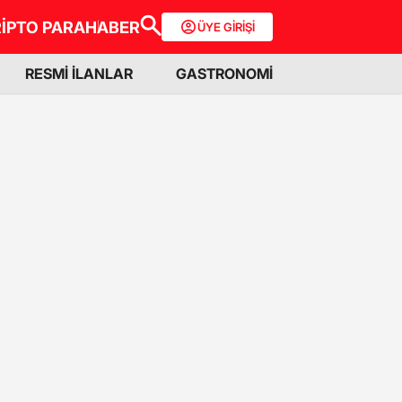
İPTO PARA
HABER
ÜYE GİRİŞİ
RESMİ İLANLAR
GASTRONOMİ