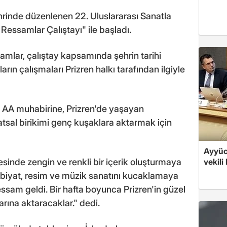
hrinde düzenlenen 22. Uluslararası Sanatla
 Ressamlar Çalıştayı" ile başladı.
amlar, çalıştay kapsamında şehrin tarihi
ın çalışmaları Prizren halkı tarafından ilgiyle
AA muhabirine, Prizren'de yaşayan
tsal birikimi genç kuşaklara aktarmak için
Ayyüce
esinde zengin ve renkli bir içerik oluşturmaya
vekili
debiyat, resim ve müzik sanatını kucaklamaya
ressam geldi. Bir hafta boyunca Prizren'in güzel
larına aktaracaklar." dedi.