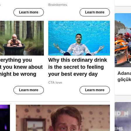
Adana
göçükt