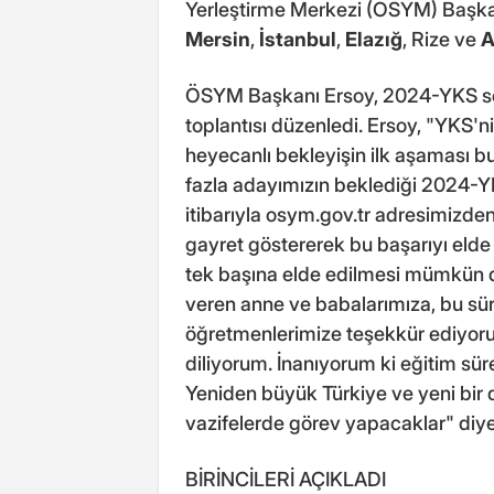
Yerleştirme Merkezi (ÖSYM) Başkan
Mersin
,
İstanbul
,
Elazığ
, Rize ve
A
ÖSYM Başkanı Ersoy, 2024-YKS son
toplantısı düzenledi. Ersoy, "YKS'
heyecanlı bekleyişin ilk aşaması 
fazla adayımızın beklediği 2024-YKS
itibarıyla osym.gov.tr adresimizden
gayret göstererek bu başarıyı elde
tek başına elde edilmesi mümkün 
veren anne ve babalarımıza, bu sür
öğretmenlerimize teşekkür ediyoru
diliyorum. İnanıyorum ki eğitim sü
Yeniden büyük Türkiye ve yeni bir 
vazifelerde görev yapacaklar" diy
BİRİNCİLERİ AÇIKLADI