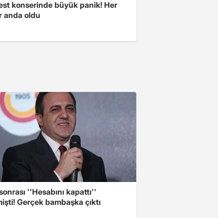
est konserinde büyük panik! Her
r anda oldu
sonrası ''Hesabını kapattı''
işti! Gerçek bambaşka çıktı