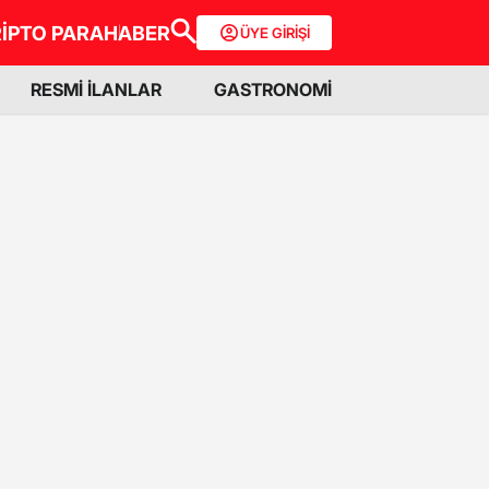
İPTO PARA
HABER
ÜYE GİRİŞİ
RESMİ İLANLAR
GASTRONOMİ