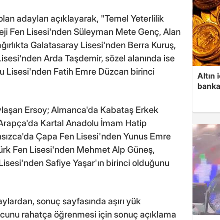
 olan adayları açıklayarak, "Temel Yeterlilik
oleji Fen Lisesi'nden Süleyman Mete Genç, Alan
it ağırlıkta Galatasaray Lisesi'nden Berra Kuruş,
Lisesi'nden Arda Taşdemir, sözel alanında ise
u Lisesi'nden Fatih Emre Düzcan birinci
Altın
banka
 paylaşan Ersoy; Almanca'da Kabataş Erkek
 Arapça'da Kartal Anadolu İmam Hatip
ansızca'da Çapa Fen Lisesi'nden Yunus Emre
atürk Fen Lisesi'nden Mehmet Alp Güneş,
sesi'nden Safiye Yaşar'ın birinci olduğunu
ylardan, sonuç sayfasında aşırı yük
cunu rahatça öğrenmesi için sonuç açıklama