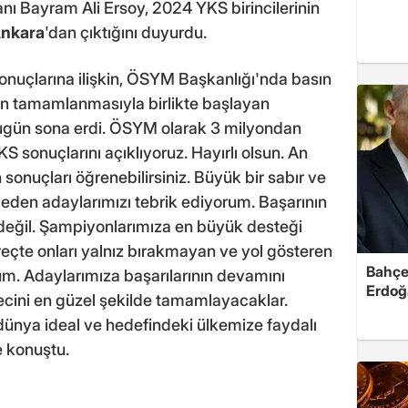
ı Bayram Ali Ersoy, 2024 YKS birincilerinin
nkara
'dan çıktığını duyurdu.
uçlarına ilişkin, ÖSYM Başkanlığı'nda basın
nin tamamlanmasıyla birlikte başlayan
bugün sona erdi. ÖSYM olarak 3 milyondan
 sonuçlarını açıklıyoruz. Hayırlı olsun. An
 sonuçları öğrenebilirsiniz. Büyük bir sabır ve
 eden adaylarımızı tebrik ediyorum. Başarının
değil. Şampiyonlarımıza en büyük desteği
eçte onları yalnız bırakmayan ve yol gösteren
Bahçel
m. Adaylarımıza başarılarının devamını
Erdoğ
recini en güzel şekilde tamamlayacaklar.
dünya ideal ve hedefindeki ülkemize faydalı
e konuştu.