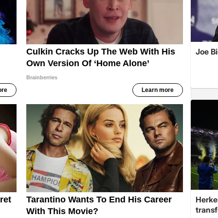
Joe B
Herke
trans