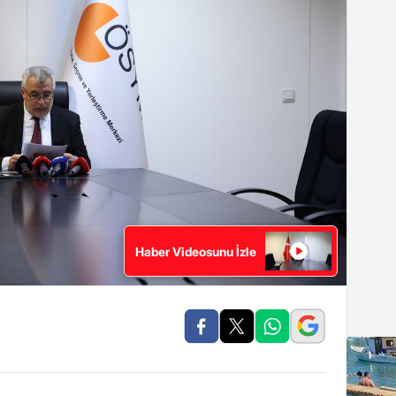
Haber Videosunu İzle