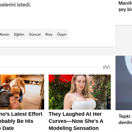
Manif
lerini istedi.
şey bi
Mersin
Eğitim
Güncel
Rize
Ösym
Tepki 
denilm