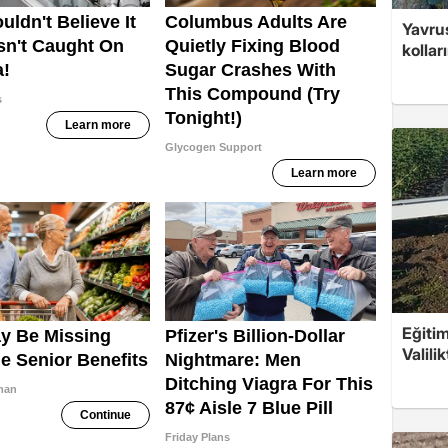
Yavrus
kolları
Eğitim
Valili