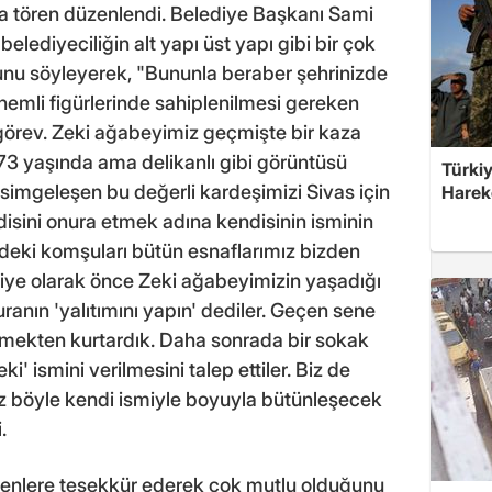
da tören düzenlendi. Belediye Başkanı Sami
lediyeciliğin alt yapı üst yapı gibi bir çok
unu söyleyerek, "Bununla beraber şehrinizde
nemli figürlerinde sahiplenilmesi gereken
 görev. Zeki ağabeyimiz geçmişte bir kaza
73 yaşında ama delikanlı gibi görüntüsü
Türkiy
 simgeleşen bu değerli kardeşimizi Sivas için
Harek
disini onura etmek adına kendisinin isminin
deki komşuları bütün esnaflarımız bizden
ediye olarak önce Zeki ağabeyimizin yaşadığı
ranın 'yalıtımını yapın' dediler. Geçen sene
ümekten kurtardık. Daha sonrada bir sokak
i' ismini verilmesini talep ettiler. Biz de
böyle kendi ismiyle boyuyla bütünleşecek
.
erenlere teşekkür ederek çok mutlu olduğunu