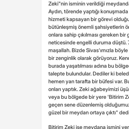
Zeki"nin isminin verildiği meydan
Aydın, törende yaptığı konuşmada be
hizmeti kapsayan bir görevi olduğ
bütünleşmiş önemli şahsiyetlerin ö
onlara sahip çıkılması gereken bir
neticesinde engelli duruma düştü. 
maşallah. Bizde Sivas'ımızla böyle
bir zenginlik olarak görüyoruz. Ken
burada yaşatılması adına bu bölge
talepte bulundular. Dediler ki bel
hemen yan tarafta bir büfesi var. Bu
onları yaptık. Zeki ağabeyimizi üş
veya bu bölgede bir yere 'Bitirim Zek
geçen sene düzenlemiş olduğumuz 
güzel bir meydan ortaya çıktı" dedi
Bitirim Zeki ise meydana ismini v