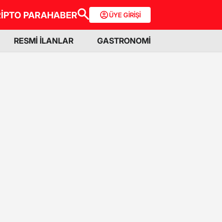
İPTO PARA
HABER
ÜYE GİRİŞİ
RESMİ İLANLAR
GASTRONOMİ