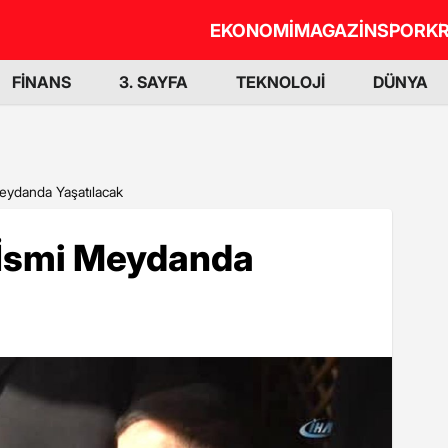
EKONOMİ
MAGAZİN
SPOR
KR
FİNANS
3. SAYFA
TEKNOLOJİ
DÜNYA
Meydanda Yaşatılacak
n İsmi Meydanda