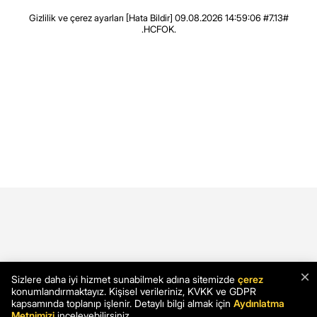
Gizlilik ve çerez ayarları
[Hata Bildir]
09.08.2026 14:59:06 #7.13#
.HCFOK.
×
Sizlere daha iyi hizmet sunabilmek adına sitemizde
çerez
konumlandırmaktayız. Kişisel verileriniz, KVKK ve GDPR
kapsamında toplanıp işlenir. Detaylı bilgi almak için
Aydınlatma
Metnimizi
inceleyebilirsiniz.