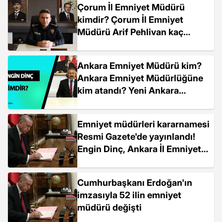
Çorum İl Emniyet Müdürü
kimdir? Çorum İl Emniyet
Müdürü Arif Pehlivan kaç
yaşında, nereli?
Ankara Emniyet Müdürü kim?
Ankara Emniyet Müdürlüğüne
kim atandı? Yeni Ankara
Emniyet Müdürü Engin Dinç
kimdir?
Emniyet müdürleri kararnamesi
Resmi Gazete'de yayınlandı!
Engin Dinç, Ankara İl Emniyet
Müdürlüğü görevine getirildi
Cumhurbaşkanı Erdoğan'ın
imzasıyla 52 ilin emniyet
müdürü değişti