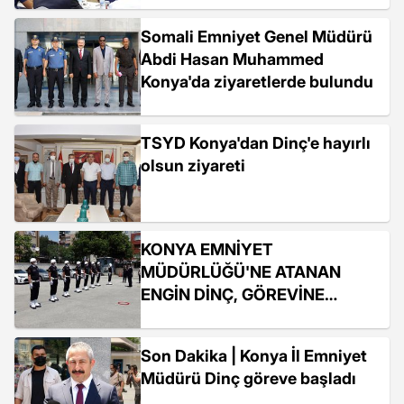
Somali Emniyet Genel Müdürü
Abdi Hasan Muhammed
Konya'da ziyaretlerde bulundu
TSYD Konya'dan Dinç'e hayırlı
olsun ziyareti
KONYA EMNİYET
MÜDÜRLÜĞÜ'NE ATANAN
ENGİN DİNÇ, GÖREVİNE
BAŞLADI
Son Dakika | Konya İl Emniyet
Müdürü Dinç göreve başladı