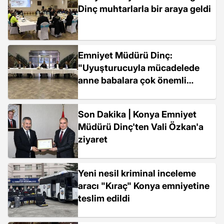
Dinç muhtarlarla bir araya geldi
Emniyet Müdürü Dinç:
"Uyuşturucuyla mücadelede
anne babalara çok önemli
görevler düşüyor"
Son Dakika | Konya Emniyet
Müdürü Dinç'ten Vali Özkan'a
ziyaret
Yeni nesil kriminal inceleme
aracı "Kıraç" Konya emniyetine
teslim edildi