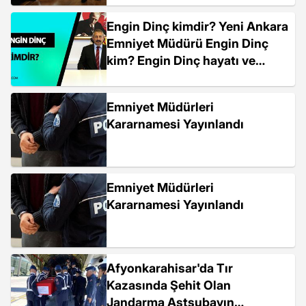
Engin Dinç kimdir? Yeni Ankara
Emniyet Müdürü Engin Dinç
kim? Engin Dinç hayatı ve
biyografisi!
Emniyet Müdürleri
Kararnamesi Yayınlandı
Emniyet Müdürleri
Kararnamesi Yayınlandı
Afyonkarahisar'da Tır
Kazasında Şehit Olan
Jandarma Astsubayın