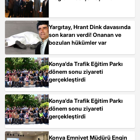
Yargıtay, Hrant Dink davasında
son kararı verdi! Onanan ve
bozulan hükümler var
Konya'da Trafik Eğitim Parkı
dönem sonu ziyareti
gerçekleştirdi
Konya'da Trafik Eğitim Parkı
dönem sonu ziyareti
gerçekleştirdi
Konya Emniyet Müdürü Engin