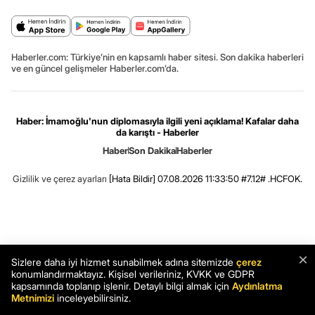
Haberler.com: Türkiye’nin en kapsamlı haber sitesi. Son dakika haberleri
ve en güncel gelişmeler Haberler.com’da.
Haber: İmamoğlu'nun diplomasıyla ilgili yeni açıklama! Kafalar daha
da karıştı - Haberler
Haber
Son Dakika
Haberler
Gizlilik ve çerez ayarları
[Hata Bildir]
07.08.2026 11:33:50 #7.12# .HCFOK.
×
Sizlere daha iyi hizmet sunabilmek adına sitemizde
çerez
konumlandırmaktayız. Kişisel verileriniz, KVKK ve GDPR
kapsamında toplanıp işlenir. Detaylı bilgi almak için
Aydınlatma
Metnimizi
inceleyebilirsiniz.