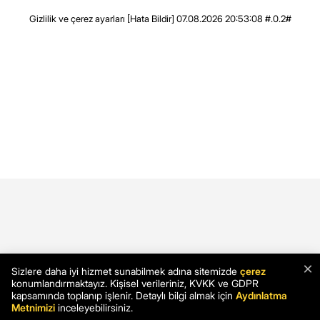
Gizlilik ve çerez ayarları
[Hata Bildir]
07.08.2026 20:53:08 #.0.2#
×
Sizlere daha iyi hizmet sunabilmek adına sitemizde
çerez
konumlandırmaktayız. Kişisel verileriniz, KVKK ve GDPR
kapsamında toplanıp işlenir. Detaylı bilgi almak için
Aydınlatma
Metnimizi
inceleyebilirsiniz.