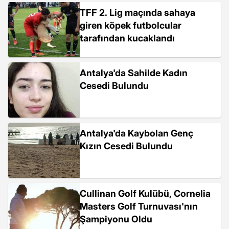
TFF 2. Lig maçında sahaya
giren köpek futbolcular
tarafından kucaklandı
Antalya'da Sahilde Kadın
Cesedi Bulundu
Antalya'da Kaybolan Genç
Kızın Cesedi Bulundu
Cullinan Golf Kulübü, Cornelia
Masters Golf Turnuvası'nın
Şampiyonu Oldu