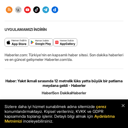
UYGULAMAMIZI İNDİRİN
Haberler.com: Türkiye’nin en kapsamlı haber sitesi. Son dakika haberleri
ve en güncel gelişmeler Haberler.com’da.
Haber: Yakıt ikmali sırasında 12 metrelik lüks yatta büyük bir patlama
meydana geldi - Haberler
Haber
Son Dakika
Haberler
×
Gizlilik ve çerez ayarları
[Hata Bildir]
07.08.2026 09:41:39 #7.12# .HCFOK.
Sizlere daha iyi hizmet sunabilmek adına sitemizde
çerez
konumlandırmaktayız. Kişisel verileriniz, KVKK ve GDPR
kapsamında toplanıp işlenir. Detaylı bilgi almak için
Aydınlatma
Metnimizi
inceleyebilirsiniz.