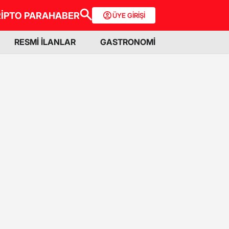
İPTO PARA
HABER
ÜYE GİRİŞİ
RESMİ İLANLAR
GASTRONOMİ