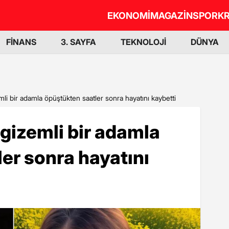
EKONOMİ
MAGAZİN
SPOR
KR
FİNANS
3. SAYFA
TEKNOLOJİ
DÜNYA
i bir adamla öpüştükten saatler sonra hayatını kaybetti
gizemli bir adamla
er sonra hayatını