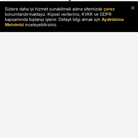
×
Sizlere daha iyi hizmet sunabilmek adına sitemizde
çerez
konumlandırmaktayız. Kişisel verileriniz, KVKK ve GDPR
kapsamında toplanıp işlenir. Detaylı bilgi almak için
Aydınlatma
Metnimizi
inceleyebilirsiniz.