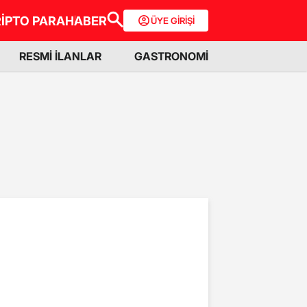
İPTO PARA
HABER
ÜYE GİRİŞİ
RESMİ İLANLAR
GASTRONOMİ