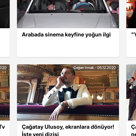
Arabada sinema keyfine yoğun ilgi
"
2020
Çağan Irmak - 05.12.2020
Tv
Çağatay Ulusoy, ekranlara dönüyor!
Ç
İşte yeni dizisi
n