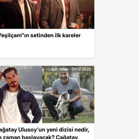
Yeşilçam"ın setinden ilk kareler
Çağan Irmak - 04.12.2020
ağatay Ulusoy'un yeni dizisi nedir,
e zaman başlayacak? Çağatay