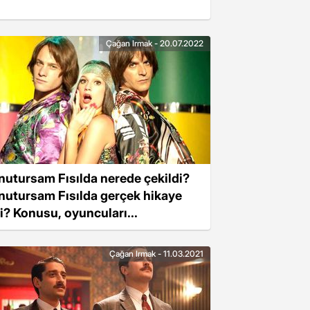
Çağan Irmak - 20.07.2022
nutursam Fısılda nerede çekildi?
nutursam Fısılda gerçek hikaye
i? Konusu, oyuncuları...
Çağan Irmak - 11.03.2021