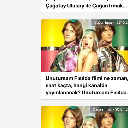
Çağatay Ulusoy ile Çağan Irmak
projesinin detayları!
Çağan Irmak - 26.10.
Unutursam Fısılda filmi ne zaman
saat kaçta, hangi kanalda
yayınlanacak? Unutursam Fısılda
konusu nedir? Unutursam Fısılda
oyuncuları kimler?
Çağan Irmak - 30.04.