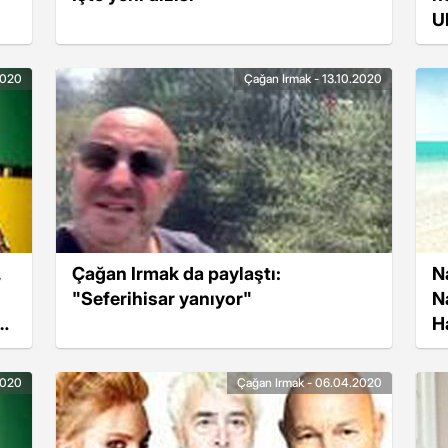
U
p
2020
Çağan Irmak - 13.10.2020
,
Çağan Irmak da paylaştı:
N
"Seferihisar yanıyor"
N
H
2020
Çağan Irmak - 06.04.2020