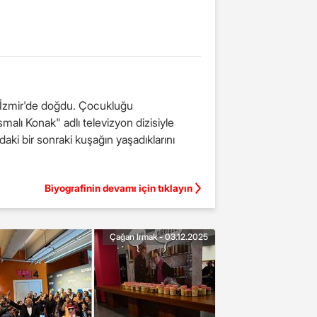
e İzmir'de doğdu. Çocukluğu
alı Konak" adlı televizyon dizisiyle
rdaki bir sonraki kuşağın yaşadıklarını
Biyografinin devamı için tıklayın
Çağan Irmak - 03.12.2025