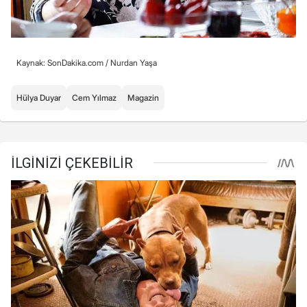
Kaynak: SonDakika.com /
Nurdan Yaşa
Hülya Duyar
Cem Yılmaz
Magazin