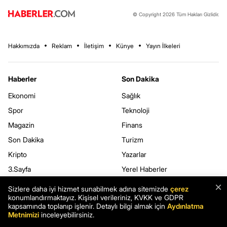
© Copyright 2026 Tüm Hakları Gizlidir.
Hakkımızda
Reklam
İletişim
Künye
Yayın İlkeleri
Haberler
Son Dakika
Ekonomi
Sağlık
Spor
Teknoloji
Magazin
Finans
Son Dakika
Turizm
Kripto
Yazarlar
3.Sayfa
Yerel Haberler
Dünya
×
Sizlere daha iyi hizmet sunabilmek adına sitemizde
çerez
konumlandırmaktayız. Kişisel verileriniz, KVKK ve GDPR
kapsamında toplanıp işlenir. Detaylı bilgi almak için
Aydınlatma
Haberler.com
Kurumsal
Metnimizi
inceleyebilirsiniz.
Hava Durumu
Kullanım Şartları