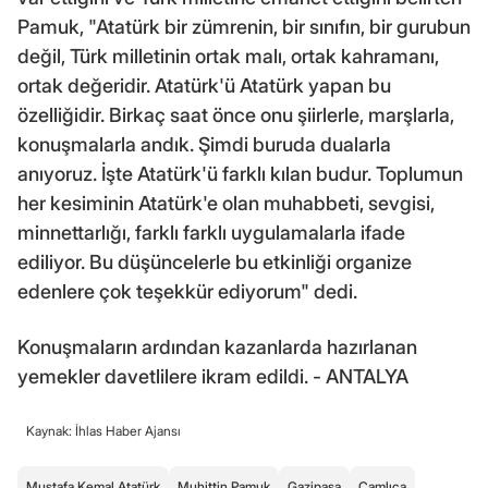
Pamuk, "Atatürk bir zümrenin, bir sınıfın, bir gurubun
değil, Türk milletinin ortak malı, ortak kahramanı,
ortak değeridir. Atatürk'ü Atatürk yapan bu
özelliğidir. Birkaç saat önce onu şiirlerle, marşlarla,
konuşmalarla andık. Şimdi buruda dualarla
anıyoruz. İşte Atatürk'ü farklı kılan budur. Toplumun
her kesiminin Atatürk'e olan muhabbeti, sevgisi,
minnettarlığı, farklı farklı uygulamalarla ifade
ediliyor. Bu düşüncelerle bu etkinliği organize
edenlere çok teşekkür ediyorum" dedi.
Konuşmaların ardından kazanlarda hazırlanan
yemekler davetlilere ikram edildi. - ANTALYA
Kaynak: İhlas Haber Ajansı
Mustafa Kemal Atatürk
Muhittin Pamuk
Gazipaşa
Çamlıca